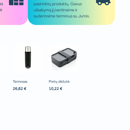
pasirinktų produktų. Gavus
us
užsakymą jį įvertinsime ir
ir
suderinsime terminus su Jumis.
Termosas
Pietų dėžutė
26,82
€
10,22
€