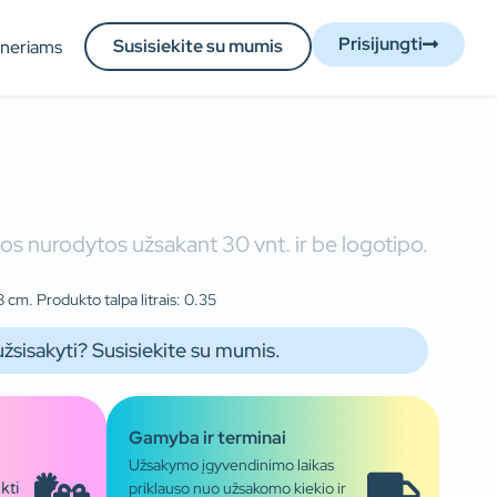
Prisijungti
Susisiekite su mumis
tneriams
os nurodytos užsakant 30 vnt. ir be logotipo.
 cm. Produkto talpa litrais: 0.35
užsisakyti? Susisiekite su mumis.
Gamyba ir terminai
Užsakymo įgyvendinimo laikas
priklauso nuo užsakomo kiekio ir
kti