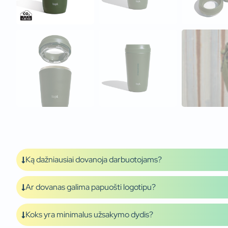
Ką dažniausiai dovanoja darbuotojams?
Ar dovanas galima papuošti logotipu?
Koks yra minimalus užsakymo dydis?