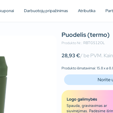
kuponai
Darbuotojų pripažinimas
Atributika
Par
Puodelis (termo)
Produkto Nr.:
RBTGS12OL
28,93
€
/ be PVM. Kain
Produkto išmatavimai: 15.8 x ø 8.8
Norite 
Logo galimybės
Spauda, graviravimas ar
siuvinėjimas. Padėsime išrin