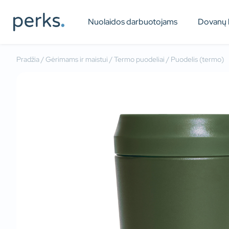
Nuolaidos darbuotojams
Dovanų 
Pradžia
/
Gėrimams ir maistui
/
Termo puodeliai
/ Puodelis (termo)