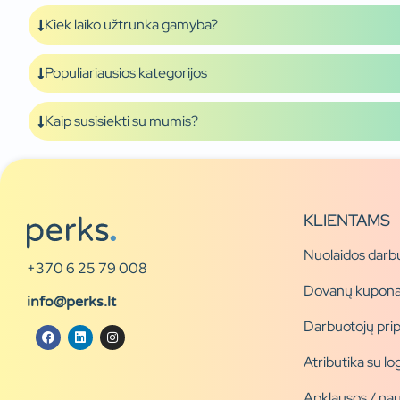
Kiek laiko užtrunka gamyba?
Populiariausios kategorijos
Kaip susisiekti su mumis?
KLIENTAMS
Nuolaidos darb
+370 6 25 79 008
Dovanų kupona
info@perks.lt
Darbuotojų pri
Atributika su l
Apklausos / nau