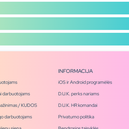
INFORMACIJA
uotojams
iOS ir Android programėlės
i darbuotojams
D.U.K. perks nariams
pažinimas / KUDOS
D.U.K. HR komandai
ogo darbuotojams
Privatumo politika
jienų siena
Bendrosios taisyklės