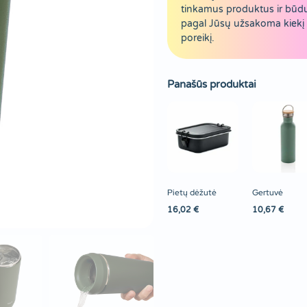
tinkamus produktus ir būd
pagal Jūsų užsakoma kiekį 
poreikį.
Panašūs produktai
Pietų dėžutė
Gertuvė
16,02
€
10,67
€