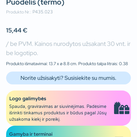
Puodelis (termo)
Produkto Nr.:
P435.023
15,44
€
/ be PVM. Kainos nurodytos užsakant 30 vnt. ir
be logotipo.
Produkto išmatavimai: 13.7 x ø 8.8 cm. Produkto talpa litrais: 0.38
Norite užsisakyti? Susisiekite su mumis.
Logo galimybės
Spauda, graviravimas ar siuvinėjimas. Padėsime
išrinkti tinkamus produktus ir būdus pagal Jūsų
užsakoma kiekį ir poreikį.
Gamyba ir terminai