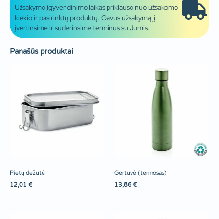
Užsakymo įgyvendinimo laikas priklauso nuo užsakomo
kiekio ir pasirinktų produktų. Gavus užsakymą jį
įvertinsime ir suderinsime terminus su Jumis.
Panašūs produktai
Pietų dėžutė
Gertuvė (termosas)
12,01
€
13,86
€