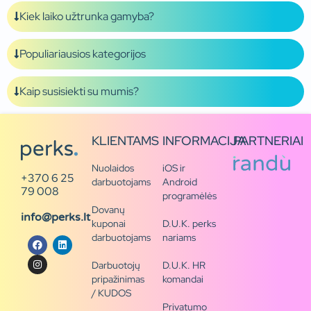
Kiek laiko užtrunka gamyba?
Populiariausios kategorijos
Kaip susisiekti su mumis?
KLIENTAMS
INFORMACIJA
PARTNERIAI
Nuolaidos
iOS ir
+370 6 25
darbuotojams
Android
79 008
programėlės
Dovanų
info@perks.lt
kuponai
D.U.K. perks
darbuotojams
nariams
Darbuotojų
D.U.K. HR
pripažinimas
komandai
/ KUDOS
Privatumo