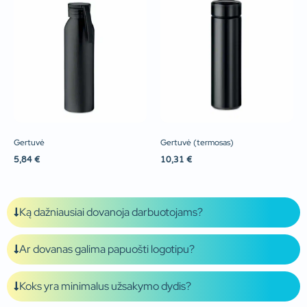
Gertuvė
Gertuvė (termosas)
5,84
€
10,31
€
Ką dažniausiai dovanoja darbuotojams?
Ar dovanas galima papuošti logotipu?
Koks yra minimalus užsakymo dydis?