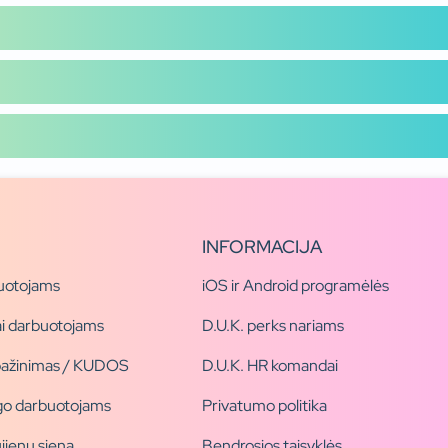
INFORMACIJA
uotojams
iOS ir Android programėlės
i darbuotojams
D.U.K. perks nariams
pažinimas / KUDOS
D.U.K. HR komandai
ogo darbuotojams
Privatumo politika
jienų siena
Bendrosios taisyklės