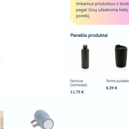
tinkamus produktus ir būd
pagal Jūsų užsakoma kiekį 
poreikį.
Panašūs produktai
Gertuvė
Termo puodeli
(termosas)
6,39
€
11,75
€