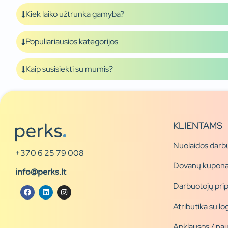
Kiek laiko užtrunka gamyba?
Populiariausios kategorijos
Kaip susisiekti su mumis?
KLIENTAMS
Nuolaidos darb
+370 6 25 79 008
Dovanų kupona
info@perks.lt
Darbuotojų pri
Atributika su l
Apklausos / nau