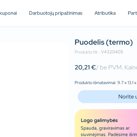
kuponai
Darbuotojų pripažinimas
Atributika
Par
Puodelis (termo)
Produkto Nr.:
V4320405
20,21
€
/ be PVM. Kaino
Produkto išmatavimai: 9.7 x 13.1 x 
Norite 
Logo galimybės
Spauda, graviravimas ar
siuvinėjimas. Padėsime išrin