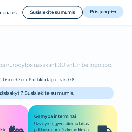
Prisijungti
Susisiekite su mumis
tneriams
s nurodytos užsakant 30 vnt. ir be logotipo.
21.6 x ø 9.7 cm. Produkto talpa litrais: 0.8
užsisakyti? Susisiekite su mumis.
Gamyba ir terminai
Užsakymo įgyvendinimo laikas
priklauso nuo užsakomo kiekio ir
kti