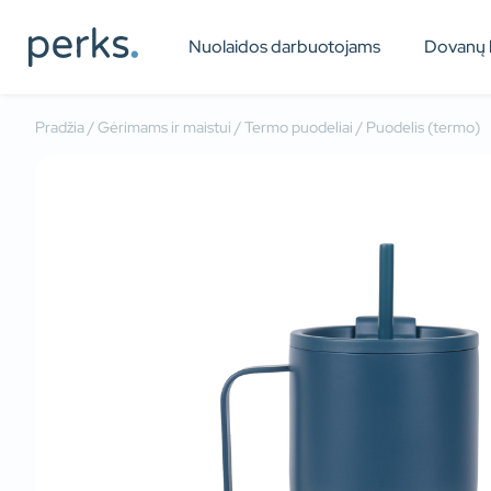
Nuolaidos darbuotojams
Dovanų 
Pradžia
/
Gėrimams ir maistui
/
Termo puodeliai
/ Puodelis (termo)