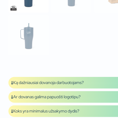
Ką dažniausiai dovanoja darbuotojams?
Ar dovanas galima papuošti logotipu?
Koks yra minimalus užsakymo dydis?