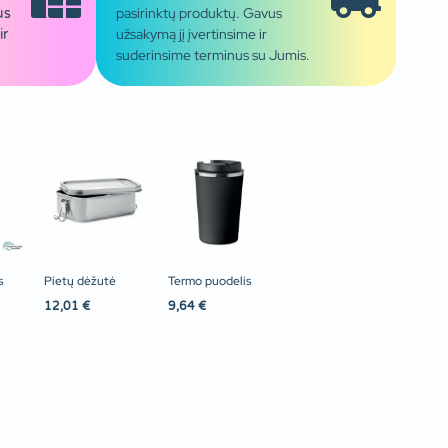
pasirinktų produktų. Gavus
us
užsakymą jį įvertinsime ir
ir
suderinsime terminus su Jumis.
s
Pietų dėžutė
Termo puodelis
12,01
€
9,64
€