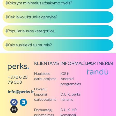
Koks yra minimalus užsakymo dydis?
Kiek laiko užtrunka gamyba?
Populiariausios kategorijos
Kaip susisiekti su mumis?
KLIENTAMS
INFORMACIJA
PARTNERIAI
Nuolaidos
iOS ir
+370 6 25
darbuotojams
Android
79 008
programėlės
Dovanų
info@perks.lt
kuponai
D.U.K. perks
darbuotojams
nariams
Darbuotojų
D.U.K. HR
pripažinimas
komandai