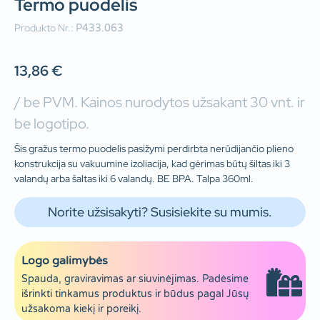
Termo puodelis
Produkto Nr.:
P433.063
13,86
€
/ be PVM. Kainos nurodytos užsakant 30 vnt. ir
be logotipo.
Šis gražus termo puodelis pasižymi perdirbta nerūdijančio plieno
konstrukcija su vakuumine izoliacija, kad gėrimas būtų šiltas iki 3
valandų arba šaltas iki 6 valandų. BE BPA. Talpa 360ml.
Norite užsisakyti? Susisiekite su mumis.
Logo galimybės
Spauda, graviravimas ar siuvinėjimas. Padėsime
išrinkti tinkamus produktus ir būdus pagal Jūsų
užsakoma kiekį ir poreikį.