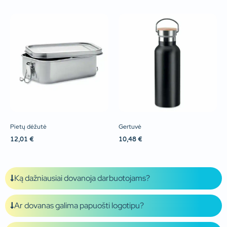
Pietų dėžutė
Gertuvė
12,01
€
10,48
€
Ką dažniausiai dovanoja darbuotojams?
Ar dovanas galima papuošti logotipu?