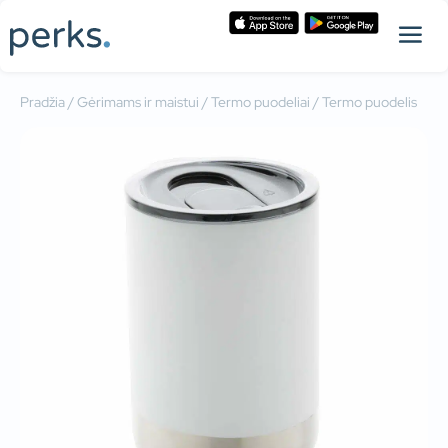
Pradžia
/
Gėrimams ir maistui
/
Termo puodeliai
/ Termo puodelis