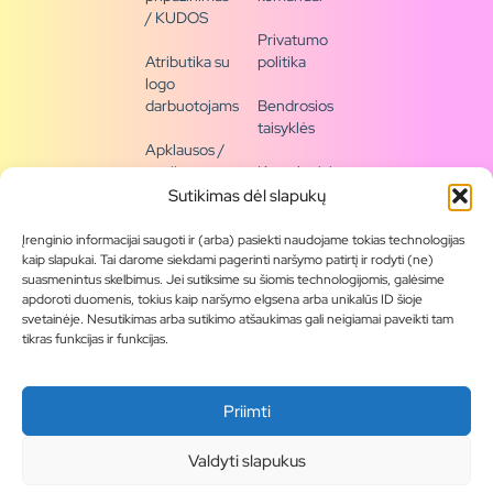
/ KUDOS
Privatumo
Atributika su
politika
logo
darbuotojams
Bendrosios
taisyklės
Apklausos /
naujienų
Kontaktai /
siena
rekvizitai
Sutikimas dėl slapukų
Tapkite
Įrenginio informacijai saugoti ir (arba) pasiekti naudojame tokias technologijas
partneriu
kaip slapukai. Tai darome siekdami pagerinti naršymo patirtį ir rodyti (ne)
suasmenintus skelbimus. Jei sutiksime su šiomis technologijomis, galėsime
apdoroti duomenis, tokius kaip naršymo elgsena arba unikalūs ID šioje
Visas
svetainėje. Nesutikimas arba sutikimo atšaukimas gali neigiamai paveikti tam
produktų
tikras funkcijas ir funkcijas.
asortimentas
Produktų
Priimti
katalogai
Blogas
Valdyti slapukus