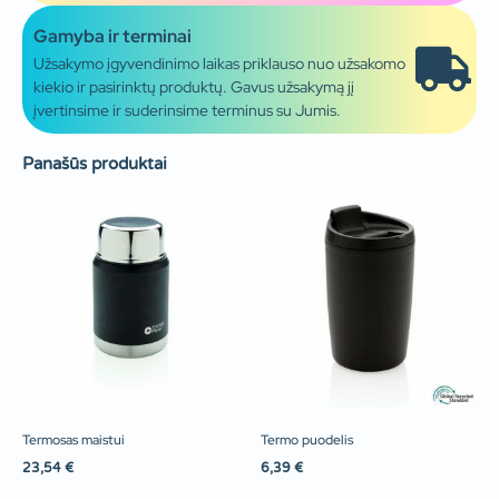
Gamyba ir terminai
Užsakymo įgyvendinimo laikas priklauso nuo užsakomo
kiekio ir pasirinktų produktų. Gavus užsakymą jį
įvertinsime ir suderinsime terminus su Jumis.
Panašūs produktai
Termosas maistui
Termo puodelis
23,54
€
6,39
€