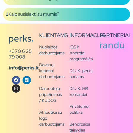
Kaip susisiekti su mumis?
KLIENTAMS
INFORMACIJA
PARTNERIAI
Nuolaidos
iOS ir
+370 6 25
darbuotojams
Android
79 008
programėlės
Dovanų
info@perks.lt
kuponai
D.U.K. perks
darbuotojams
nariams
Darbuotojų
D.U.K. HR
pripažinimas
komandai
/ KUDOS
Privatumo
Atributika su
politika
logo
darbuotojams
Bendrosios
taisyklės