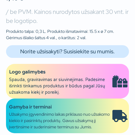
/ be PVM. Kainos nurodytos užsakant 30 vnt. ir
be logotipo.
Produkto talpa: 0,3 L. Produkto išmatavimai: 15.5 x ø 7 cm.
Gėrimus išlaiko šaltus 4 val., o karštus: 2 val.
Norite užsisakyti? Susisiekite su mumis.
Logo galimybės
Spauda, graviravimas ar siuvinėjimas. Padėsime
išrinkti tinkamus produktus ir būdus pagal Jūsų
užsakoma kiekį ir poreikį.
Gamyba ir terminai
Užsakymo įgyvendinimo laikas priklauso nuo užsakomo
kiekio ir pasirinktų produktų. Gavus užsakymą jį
įvertinsime ir suderinsime terminus su Jumis.