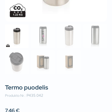
Termo puodelis
Produkto Nr.:
P435.042
7,46
€