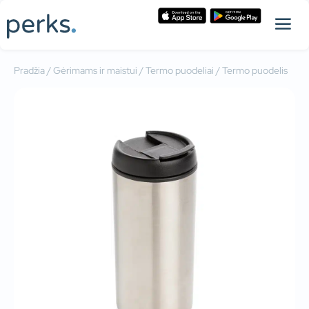
Pradžia
/
Gėrimams ir maistui
/
Termo puodeliai
/ Termo puodelis