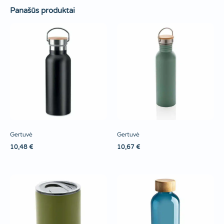
Panašūs produktai
Gertuvė
Gertuvė
10,48
€
10,67
€