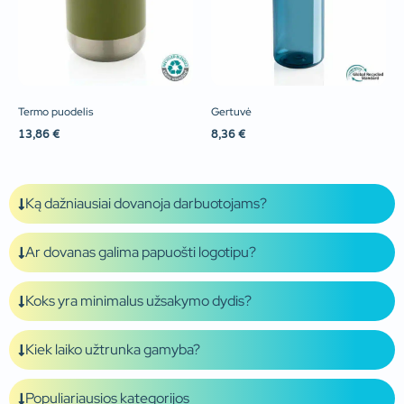
Termo puodelis
Gertuvė
13,86
€
8,36
€
Ką dažniausiai dovanoja darbuotojams?
Ar dovanas galima papuošti logotipu?
Koks yra minimalus užsakymo dydis?
Kiek laiko užtrunka gamyba?
Populiariausios kategorijos