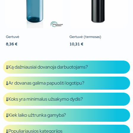
Gertuvė
Gertuvė (termosas)
8,36
€
10,31
€
Ką dažniausiai dovanoja darbuotojams?
Ar dovanas galima papuošti logotipu?
Koks yra minimalus užsakymo dydis?
Kiek laiko užtrunka gamyba?
Populiariausios kategorijos