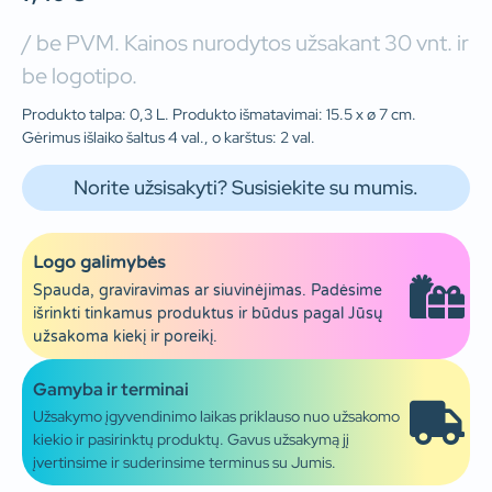
/ be PVM. Kainos nurodytos užsakant 30 vnt. ir
be logotipo.
Produkto talpa: 0,3 L. Produkto išmatavimai: 15.5 x ø 7 cm.
Gėrimus išlaiko šaltus 4 val., o karštus: 2 val.
Norite užsisakyti? Susisiekite su mumis.
Logo galimybės
Spauda, graviravimas ar siuvinėjimas. Padėsime
išrinkti tinkamus produktus ir būdus pagal Jūsų
užsakoma kiekį ir poreikį.
Gamyba ir terminai
Užsakymo įgyvendinimo laikas priklauso nuo užsakomo
kiekio ir pasirinktų produktų. Gavus užsakymą jį
įvertinsime ir suderinsime terminus su Jumis.