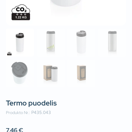
Termo puodelis
Produkto Nr.:
P435.043
7,46
€