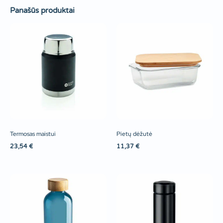
Panašūs produktai
Termosas maistui
Pietų dėžutė
23,54
€
11,37
€