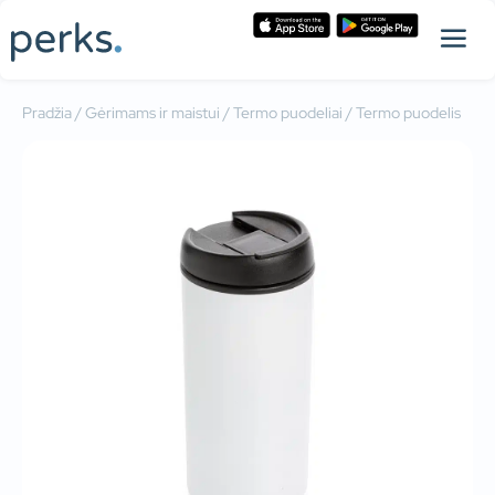
Pradžia
/
Gėrimams ir maistui
/
Termo puodeliai
/ Termo puodelis