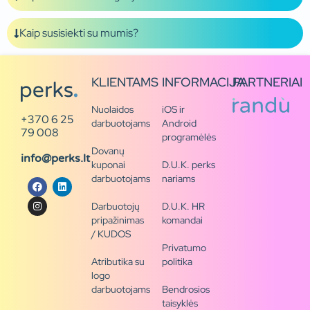
Kaip susisiekti su mumis?
KLIENTAMS
INFORMACIJA
PARTNERIAI
Nuolaidos
iOS ir
+370 6 25
darbuotojams
Android
79 008
programėlės
Dovanų
info@perks.lt
kuponai
D.U.K. perks
darbuotojams
nariams
Darbuotojų
D.U.K. HR
pripažinimas
komandai
/ KUDOS
Privatumo
Atributika su
politika
logo
darbuotojams
Bendrosios
taisyklės