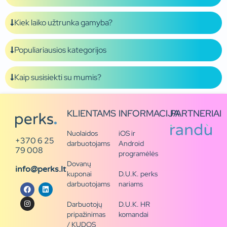
Kiek laiko užtrunka gamyba?
Populiariausios kategorijos
Kaip susisiekti su mumis?
KLIENTAMS
INFORMACIJA
PARTNERIAI
Nuolaidos
iOS ir
+370 6 25
darbuotojams
Android
79 008
programėlės
Dovanų
info@perks.lt
kuponai
D.U.K. perks
darbuotojams
nariams
Darbuotojų
D.U.K. HR
pripažinimas
komandai
/ KUDOS