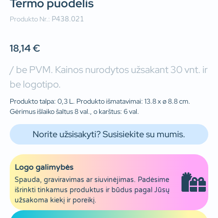
Termo puodelis
Produkto Nr.:
P438.021
18,14
€
/ be PVM. Kainos nurodytos užsakant 30 vnt. ir
be logotipo.
Produkto talpa: 0,3 L. Produkto išmatavimai: 13.8 x ø 8.8 cm.
Gėrimus išlaiko šaltus 8 val., o karštus: 6 val.
Norite užsisakyti? Susisiekite su mumis.
Logo galimybės
Spauda, graviravimas ar siuvinėjimas. Padėsime
išrinkti tinkamus produktus ir būdus pagal Jūsų
užsakoma kiekį ir poreikį.