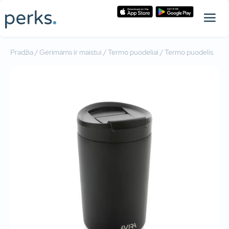
Pradžia
/
Gėrimams ir maistui
/
Termo puodeliai
/ Termo puodelis