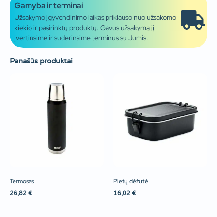
Gamyba ir terminai
Užsakymo įgyvendinimo laikas priklauso nuo užsakomo
kiekio ir pasirinktų produktų. Gavus užsakymą jį
įvertinsime ir suderinsime terminus su Jumis.
Panašūs produktai
Termosas
Pietų dėžutė
26,82
€
16,02
€