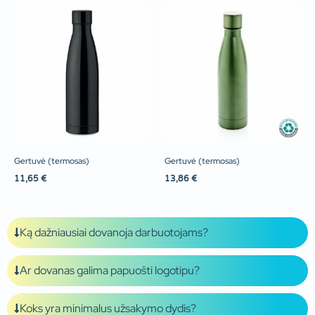
Gertuvė (termosas)
Gertuvė (termosas)
11,65
€
13,86
€
Ką dažniausiai dovanoja darbuotojams?
Ar dovanas galima papuošti logotipu?
Koks yra minimalus užsakymo dydis?