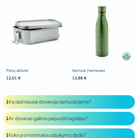
Pietų dėžutė
Gertuvė (termosas)
12,01
€
13,86
€
Ką dažniausiai dovanoja darbuotojams?
Ar dovanas galima papuošti logotipu?
Koks yra minimalus užsakymo dydis?