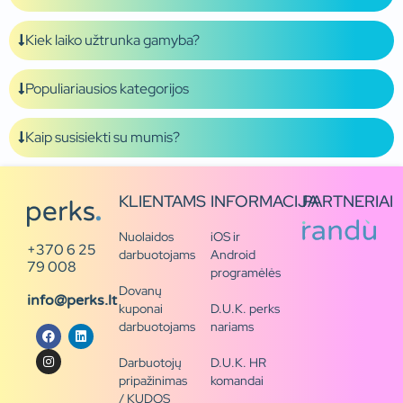
Kiek laiko užtrunka gamyba?
Populiariausios kategorijos
Kaip susisiekti su mumis?
KLIENTAMS
INFORMACIJA
PARTNERIAI
Nuolaidos
iOS ir
+370 6 25
darbuotojams
Android
79 008
programėlės
Dovanų
info@perks.lt
kuponai
D.U.K. perks
darbuotojams
nariams
Darbuotojų
D.U.K. HR
pripažinimas
komandai
/ KUDOS