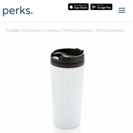
Pradžia
/
Gėrimams ir maistui
/
Termo puodeliai
/ Termo puodelis