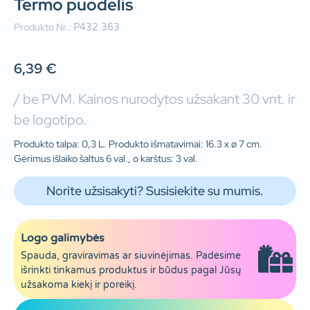
Termo puodelis
Produkto Nr.:
P432.363
6,39
€
/ be PVM. Kainos nurodytos užsakant 30 vnt. ir
be logotipo.
Produkto talpa: 0,3 L. Produkto išmatavimai: 16.3 x ø 7 cm.
Gėrimus išlaiko šaltus 6 val., o karštus: 3 val.
Norite užsisakyti? Susisiekite su mumis.
Logo galimybės
Spauda, graviravimas ar siuvinėjimas. Padėsime
išrinkti tinkamus produktus ir būdus pagal Jūsų
užsakoma kiekį ir poreikį.