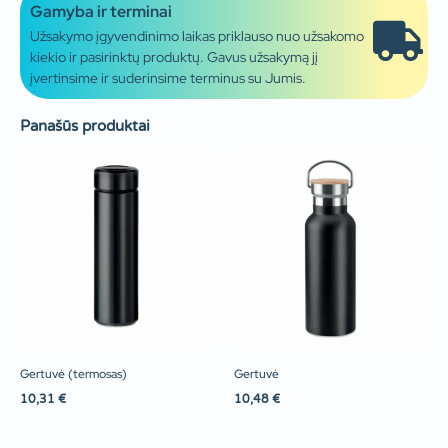
Gamyba ir terminai
Užsakymo įgyvendinimo laikas priklauso nuo užsakomo
kiekio ir pasirinktų produktų. Gavus užsakymą jį
įvertinsime ir suderinsime terminus su Jumis.
Panašūs produktai
Gertuvė (termosas)
Gertuvė
10,31
€
10,48
€