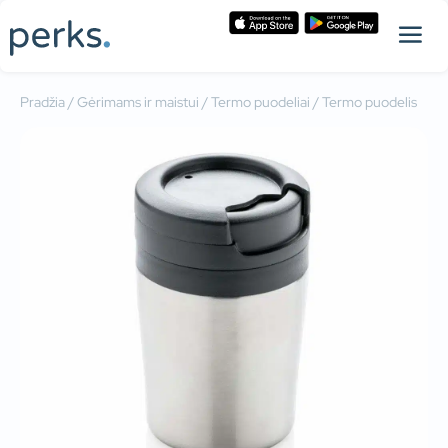
Pradžia
/
Gėrimams ir maistui
/
Termo puodeliai
/ Termo puodelis