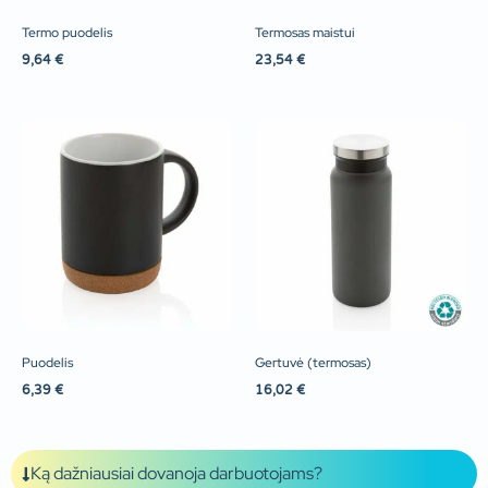
Termo puodelis
Termosas maistui
9,64
€
23,54
€
Puodelis
Gertuvė (termosas)
6,39
€
16,02
€
Ką dažniausiai dovanoja darbuotojams?