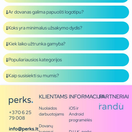
Ar dovanas galima papuošti logotipu?
Koks yra minimalus užsakymo dydis?
Kiek laiko užtrunka gamyba?
Populiariausios kategorijos
Kaip susisiekti su mumis?
KLIENTAMS
INFORMACIJA
PARTNERIAI
Nuolaidos
iOS ir
+370 6 25
darbuotojams
Android
79 008
programėlės
Dovanų
info@perks.lt
kuponai
D.U.K. perks