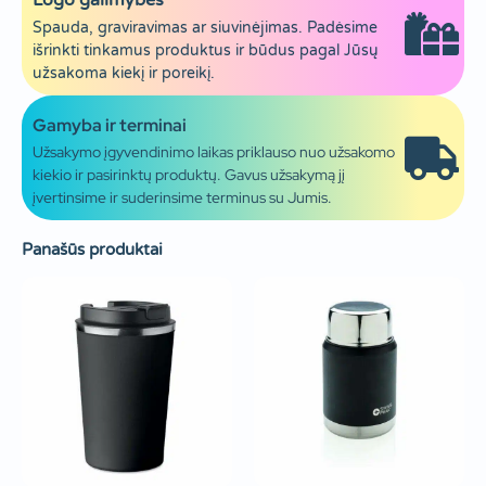
Logo galimybės
Spauda, graviravimas ar siuvinėjimas. Padėsime
išrinkti tinkamus produktus ir būdus pagal Jūsų
užsakoma kiekį ir poreikį.
Gamyba ir terminai
Užsakymo įgyvendinimo laikas priklauso nuo užsakomo
kiekio ir pasirinktų produktų. Gavus užsakymą jį
įvertinsime ir suderinsime terminus su Jumis.
Panašūs produktai