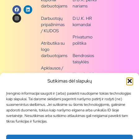
darbuotojams
nariams
Darbuotojų
D.U.K. HR
pripažinimas
komandai
/ KUDOS
Privatumo
Atributika su
politika
logo
darbuotojams
Bendrosios
taisyklės
Apklausos /
naujienų
Kontaktai /
siena
rekvizitai
Sutikimas dėl slapukų
Tapkite
Įrenginio informacijai saugoti ir (arba) pasiekti naudojame tokias technologijas
partneriu
kaip slapukai. Tai darome siekdami pagerinti naršymo patirtį ir rodyti (ne)
suasmenintus skelbimus. Jei sutiksime su šiomis technologijomis, galėsime
apdoroti duomenis, tokius kaip naršymo elgsena arba unikalūs ID šioje
Visas
svetainėje. Nesutikimas arba sutikimo atšaukimas gali neigiamai paveikti tam
produktų
tikras funkcijas ir funkcijas.
asortimentas
Produktų