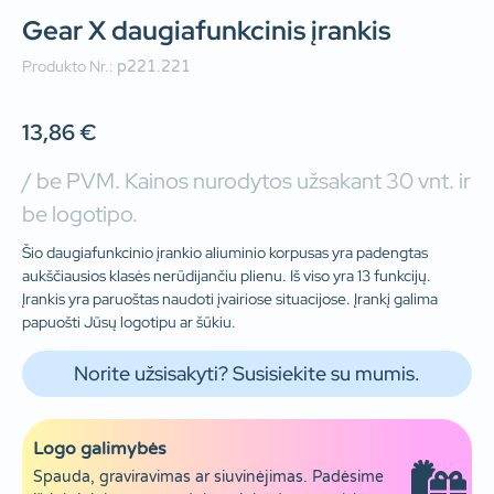
Gear X daugiafunkcinis įrankis
Produkto Nr.:
p221.221
13,86
€
/ be PVM. Kainos nurodytos užsakant 30 vnt. ir
be logotipo.
Šio daugiafunkcinio įrankio aliuminio korpusas yra padengtas
aukščiausios klasės nerūdijančiu plienu. Iš viso yra 13 funkcijų.
Įrankis yra paruoštas naudoti įvairiose situacijose. Įrankį galima
papuošti Jūsų logotipu ar šūkiu.
Norite užsisakyti? Susisiekite su mumis.
Logo galimybės
Spauda, graviravimas ar siuvinėjimas. Padėsime