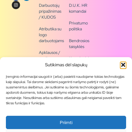
Darbuotojų
D.U.K. HR
pripažinimas
komandai
/ KUDOS
Privatumo
Atributika su
politika
logo
darbuotojams
Bendrosios
taisyklės
Apklausos /
naujienų
Kontaktai /
siena
rekvizitai
Sutikimas dėl slapukų
Tapkite
Įrenginio informacijai saugoti ir (arba) pasiekti naudojame tokias technologijas
partneriu
kaip slapukai. Tai darome siekdami pagerinti naršymo patirtį ir rodyti (ne)
suasmenintus skelbimus. Jei sutiksime su šiomis technologijomis, galėsime
apdoroti duomenis, tokius kaip naršymo elgsena arba unikalūs ID šioje
Visas
svetainėje. Nesutikimas arba sutikimo atšaukimas gali neigiamai paveikti tam
produktų
tikras funkcijas ir funkcijas.
asortimentas
Produktų
Priimti
katalogai