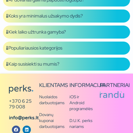
Koks yra minimalus užsakymo dydis?
Kiek laiko užtrunka gamyba?
Populiariausios kategorijos
Kaip susisiekti su mumis?
KLIENTAMS
INFORMACIJA
PARTNERIAI
Nuolaidos
iOS ir
+370 6 25
darbuotojams
Android
79 008
programėlės
Dovanų
info@perks.lt
kuponai
D.U.K. perks
darbuotojams
nariams