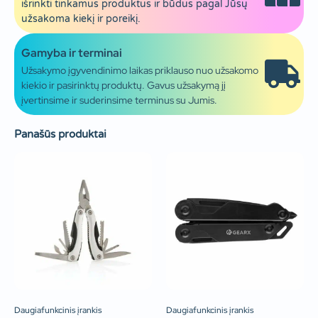
išrinkti tinkamus produktus ir būdus pagal Jūsų
užsakoma kiekį ir poreikį.
Gamyba ir terminai
Užsakymo įgyvendinimo laikas priklauso nuo užsakomo
kiekio ir pasirinktų produktų. Gavus užsakymą jį
įvertinsime ir suderinsime terminus su Jumis.
Panašūs produktai
Daugiafunkcinis įrankis
Daugiafunkcinis įrankis