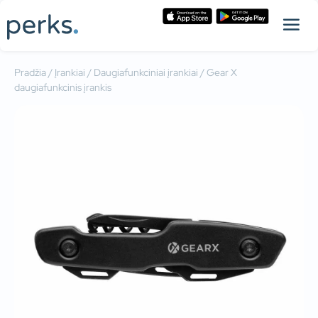
Pradžia
/
Įrankiai
/
Daugiafunkciniai įrankiai
/ Gear X
daugiafunkcinis įrankis