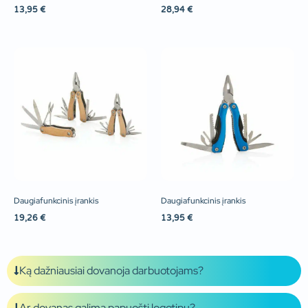
13,95
€
28,94
€
Daugiafunkcinis įrankis
Daugiafunkcinis įrankis
19,26
€
13,95
€
Ką dažniausiai dovanoja darbuotojams?
Ar dovanas galima papuošti logotipu?