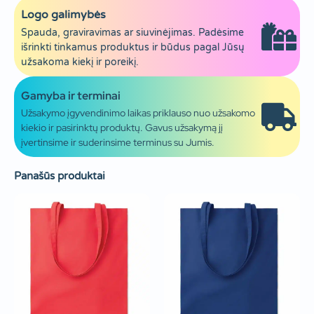
Logo galimybės
Spauda, graviravimas ar siuvinėjimas. Padėsime
išrinkti tinkamus produktus ir būdus pagal Jūsų
užsakoma kiekį ir poreikį.
Gamyba ir terminai
Užsakymo įgyvendinimo laikas priklauso nuo užsakomo
kiekio ir pasirinktų produktų. Gavus užsakymą jį
įvertinsime ir suderinsime terminus su Jumis.
Panašūs produktai