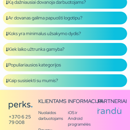
Ką dažniausiai dovanoja darbuotojams?
Ar dovanas galima papuošti logotipu?
Koks yra minimalus užsakymo dydis?
Kiek laiko užtrunka gamyba?
Populiariausios kategorijos
Kaip susisiekti su mumis?
KLIENTAMS
INFORMACIJA
PARTNERIAI
Nuolaidos
iOS ir
+370 6 25
darbuotojams
Android
79 008
programėlės