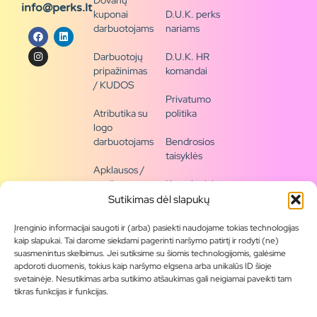
Dovanų
info@perks.lt
kuponai
D.U.K. perks
darbuotojams
nariams
Darbuotojų
D.U.K. HR
pripažinimas
komandai
/ KUDOS
Privatumo
Atributika su
politika
logo
darbuotojams
Bendrosios
taisyklės
Apklausos /
naujienų
Kontaktai /
siena
rekvizitai
Sutikimas dėl slapukų
Tapkite
Įrenginio informacijai saugoti ir (arba) pasiekti naudojame tokias technologijas
partneriu
kaip slapukai. Tai darome siekdami pagerinti naršymo patirtį ir rodyti (ne)
suasmenintus skelbimus. Jei sutiksime su šiomis technologijomis, galėsime
apdoroti duomenis, tokius kaip naršymo elgsena arba unikalūs ID šioje
Visas
svetainėje. Nesutikimas arba sutikimo atšaukimas gali neigiamai paveikti tam
produktų
tikras funkcijas ir funkcijas.
asortimentas