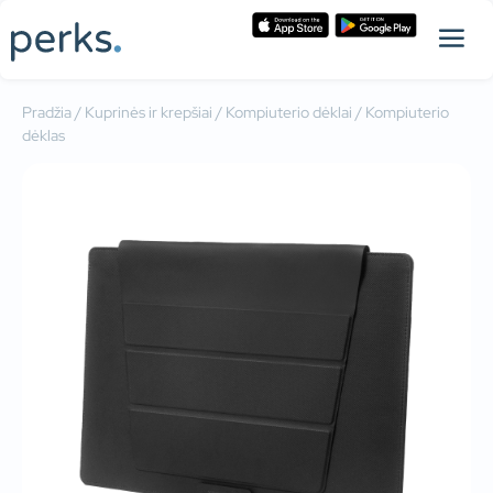
Pradžia
/
Kuprinės ir krepšiai
/
Kompiuterio dėklai
/ Kompiuterio
dėklas