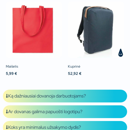
Maišelis
Kuprinė
5,99
€
52,92
€
Ką dažniausiai dovanoja darbuotojams?
Ar dovanas galima papuošti logotipu?
Koks yra minimalus užsakymo dydis?