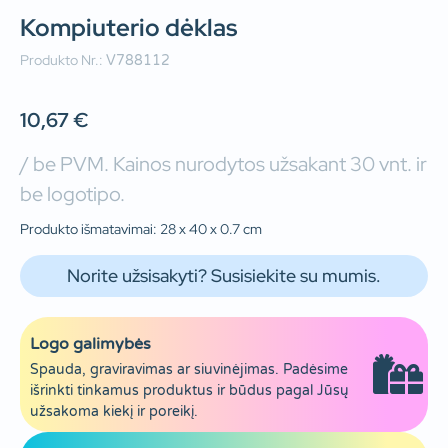
Kompiuterio dėklas
Produkto Nr.:
V788112
10,67
€
/ be PVM. Kainos nurodytos užsakant 30 vnt. ir
be logotipo.
Produkto išmatavimai: 28 x 40 x 0.7 cm
Norite užsisakyti? Susisiekite su mumis.
Logo galimybės
Spauda, graviravimas ar siuvinėjimas. Padėsime
išrinkti tinkamus produktus ir būdus pagal Jūsų
užsakoma kiekį ir poreikį.