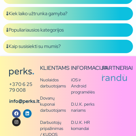
Kiek laiko užtrunka gamyba?
Populiariausios kategorijos
Kaip susisiekti su mumis?
KLIENTAMS
INFORMACIJA
PARTNERIAI
Nuolaidos
iOS ir
+370 6 25
darbuotojams
Android
79 008
programėlės
Dovanų
info@perks.lt
kuponai
D.U.K. perks
darbuotojams
nariams
Darbuotojų
D.U.K. HR
pripažinimas
komandai
/ KUDOS