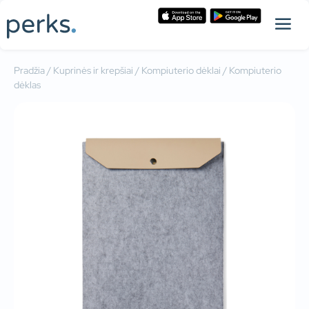
Pradžia
/
Kuprinės ir krepšiai
/
Kompiuterio dėklai
/ Kompiuterio
dėklas