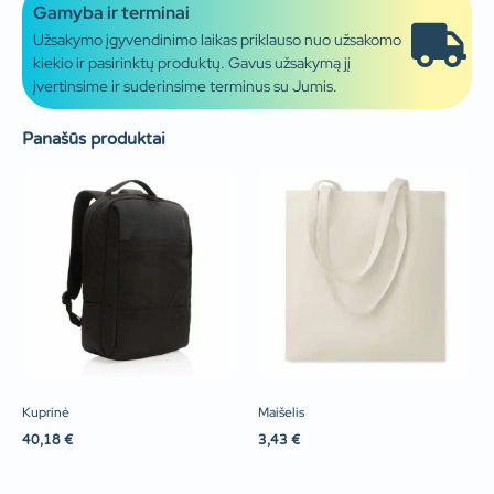
Gamyba ir terminai
Užsakymo įgyvendinimo laikas priklauso nuo užsakomo
kiekio ir pasirinktų produktų. Gavus užsakymą jį
įvertinsime ir suderinsime terminus su Jumis.
Panašūs produktai
Kuprinė
Maišelis
40,18
€
3,43
€