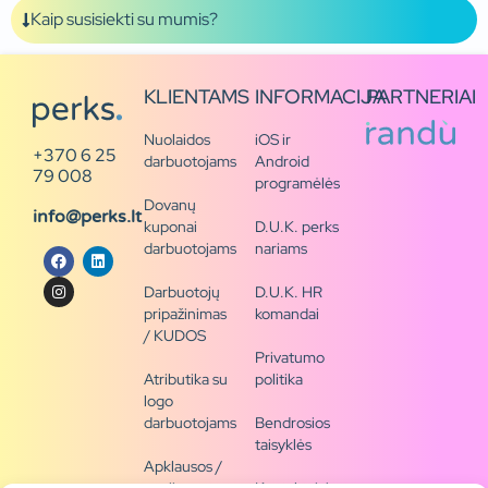
Kaip susisiekti su mumis?
KLIENTAMS
INFORMACIJA
PARTNERIAI
Nuolaidos
iOS ir
+370 6 25
darbuotojams
Android
79 008
programėlės
Dovanų
info@perks.lt
kuponai
D.U.K. perks
darbuotojams
nariams
Darbuotojų
D.U.K. HR
pripažinimas
komandai
/ KUDOS
Privatumo
Atributika su
politika
logo
darbuotojams
Bendrosios
taisyklės
Apklausos /