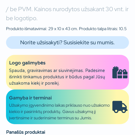
/ be PVM. Kainos nurodytos užsakant 30 vnt. ir
be logotipo.
Produkto išmatavimai: 29 x 10 x 43 cm. Produkto talpa litrais: 10.5
Norite užsisakyti? Susisiekite su mumis.
Logo galimybės
Spauda, graviravimas ar siuvinėjimas. Padėsime
išrinkti tinkamus produktus ir būdus pagal Jūsų
užsakoma kiekį ir poreikį.
Gamyba ir terminai
Užsakymo įgyvendinimo laikas priklauso nuo užsakomo
kiekio ir pasirinktų produktų. Gavus užsakymą jį
įvertinsime ir suderinsime terminus su Jumis.
Panašūs produktai