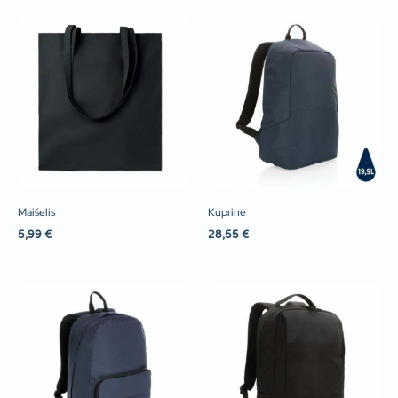
Maišelis
Kuprinė
5,99
€
28,55
€