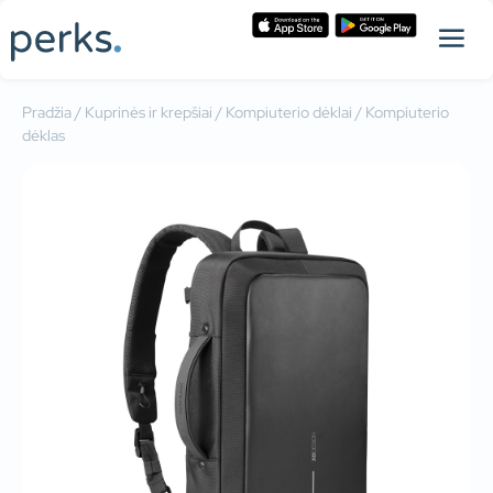
Pradžia
/
Kuprinės ir krepšiai
/
Kompiuterio dėklai
/ Kompiuterio
dėklas