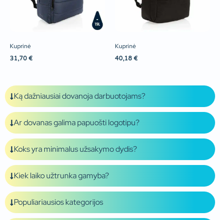
Kuprinė
Kuprinė
31,70
€
40,18
€
Ką dažniausiai dovanoja darbuotojams?
Ar dovanas galima papuošti logotipu?
Koks yra minimalus užsakymo dydis?
Kiek laiko užtrunka gamyba?
Populiariausios kategorijos