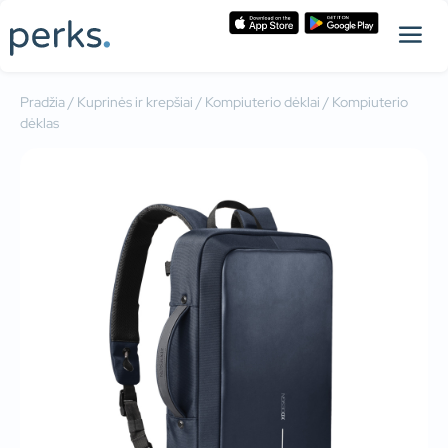
Pradžia
/
Kuprinės ir krepšiai
/
Kompiuterio dėklai
/ Kompiuterio
dėklas