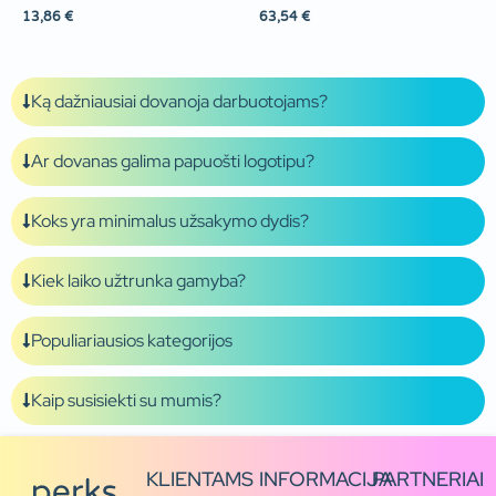
13,86
€
63,54
€
Ką dažniausiai dovanoja darbuotojams?
Ar dovanas galima papuošti logotipu?
Koks yra minimalus užsakymo dydis?
Kiek laiko užtrunka gamyba?
Populiariausios kategorijos
Kaip susisiekti su mumis?
KLIENTAMS
INFORMACIJA
PARTNERIAI