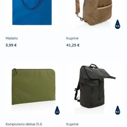
Maišelis
Kuprinė
5,99
€
41,25
€
Kompiuterio dėklas 15.6
Kuprinė