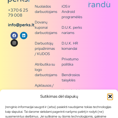
Nuolaidos
iOS ir
+370 6 25
darbuotojams
Android
79 008
programėlės
Dovanų
info@perks.lt
kuponai
D.U.K. perks
darbuotojams
nariams
Darbuotojų
D.U.K. HR
pripažinimas
komandai
/ KUDOS
Privatumo
Atributika su
politika
logo
darbuotojams
Bendrosios
taisyklės
Apklausos /
naujienų
Kontaktai /
siena
rekvizitai
Sutikimas dėl slapukų
Tapkite
Įrenginio informacijai saugoti ir (arba) pasiekti naudojame tokias technologijas
partneriu
kaip slapukai. Tai darome siekdami pagerinti naršymo patirtį ir rodyti (ne)
suasmenintus skelbimus. Jei sutiksime su šiomis technologijomis, galėsime