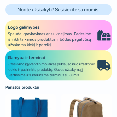
Norite užsisakyti? Susisiekite su mumis.
Logo galimybės
Spauda, graviravimas ar siuvinėjimas. Padėsime
išrinkti tinkamus produktus ir būdus pagal Jūsų
užsakoma kiekį ir poreikį.
Gamyba ir terminai
Užsakymo įgyvendinimo laikas priklauso nuo užsakomo
kiekio ir pasirinktų produktų. Gavus užsakymą jį
įvertinsime ir suderinsime terminus su Jumis.
Panašūs produktai