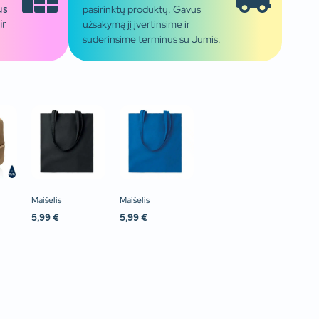
pasirinktų produktų. Gavus
us
užsakymą jį įvertinsime ir
ir
suderinsime terminus su Jumis.
Maišelis
Maišelis
5,99
€
5,99
€