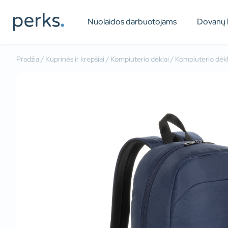
Nuolaidos darbuotojams
Dovanų 
Pradžia
/
Kuprinės ir krepšiai
/
Kompiuterio dėklai
/ Kompiuterio dėk