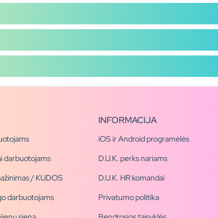
INFORMACIJA
uotojams
iOS ir Android programėlės
i darbuotojams
D.U.K. perks nariams
pažinimas / KUDOS
D.U.K. HR komandai
ogo darbuotojams
Privatumo politika
jienų siena
Bendrosios taisyklės