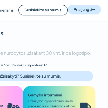
Prisijungti
Susisiekite su mumis
tneriams
as
s nurodytos užsakant 30 vnt. ir be logotipo.
47 cm. Produkto talpa litrais: 17
užsisakyti? Susisiekite su mumis.
Gamyba ir terminai
Užsakymo įgyvendinimo laikas
priklauso nuo užsakomo kiekio ir
kti