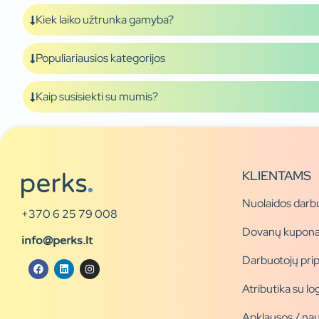
Kiek laiko užtrunka gamyba?
Populiariausios kategorijos
Kaip susisiekti su mumis?
KLIENTAMS
Nuolaidos darb
+370 6 25 79 008
Dovanų kupona
info@perks.lt
Darbuotojų pri
Atributika su l
Apklausos / nau