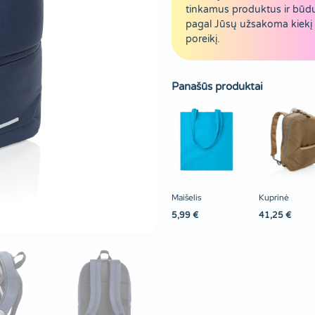
tinkamus produktus ir būd
pagal Jūsų užsakoma kiekį 
poreikį.
Panašūs produktai
Maišelis
Kuprinė
5,99
€
41,25
€