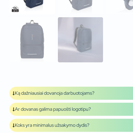
Ką dažniausiai dovanoja darbuotojams?
Ar dovanas galima papuošti logotipu?
Koks yra minimalus užsakymo dydis?