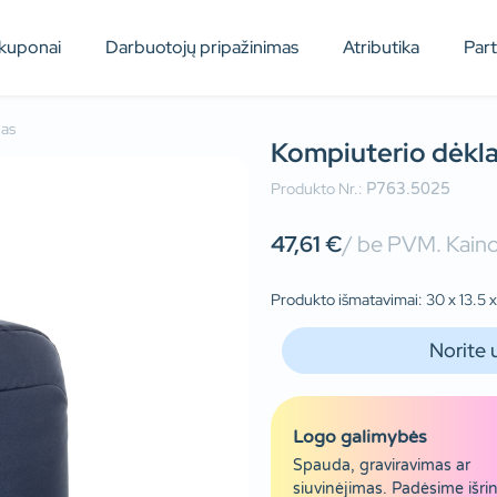
kuponai
Darbuotojų pripažinimas
Atributika
Par
las
Kompiuterio dėkl
Produkto Nr.:
P763.5025
47,61
€
/ be PVM. Kaino
Produkto išmatavimai: 30 x 13.5 x 
Norite 
Logo galimybės
Spauda, graviravimas ar
siuvinėjimas. Padėsime išrin