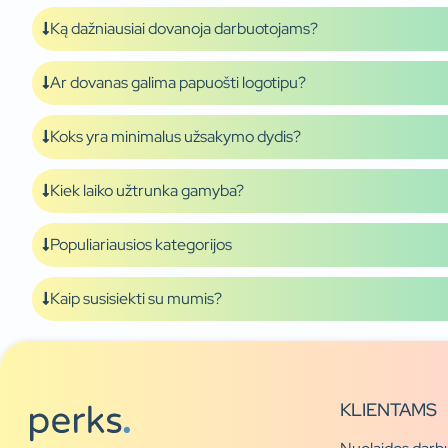
Ką dažniausiai dovanoja darbuotojams?
Ar dovanas galima papuošti logotipu?
Koks yra minimalus užsakymo dydis?
Kiek laiko užtrunka gamyba?
Populiariausios kategorijos
Kaip susisiekti su mumis?
KLIENTAMS