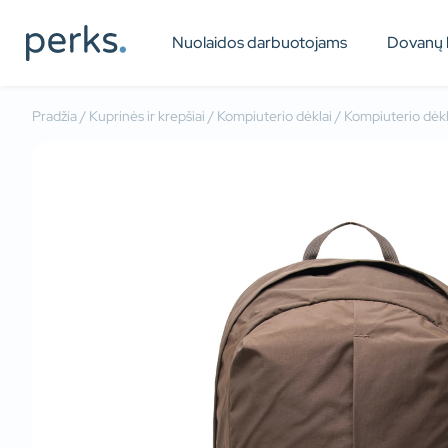
Nuolaidos darbuotojams
Dovanų 
Pradžia
/
Kuprinės ir krepšiai
/
Kompiuterio dėklai
/ Kompiuterio dėk