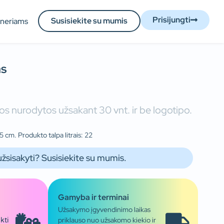
Prisijungti
Susisiekite su mumis
tneriams
as
s nurodytos užsakant 30 vnt. ir be logotipo.
 cm. Produkto talpa litrais: 22
užsisakyti? Susisiekite su mumis.
Gamyba ir terminai
Užsakymo įgyvendinimo laikas
priklauso nuo užsakomo kiekio ir
kti