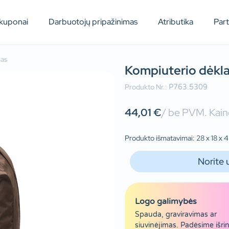
kuponai
Darbuotojų pripažinimas
Atributika
Par
las
Kompiuterio dėkl
Produkto Nr.:
P763.5309
44,01
€
/ be PVM. Kaino
Produkto išmatavimai: 28 x 18 x 45
Norite 
Logo galimybės
Spauda, graviravimas ar
siuvinėjimas. Padėsime išrin