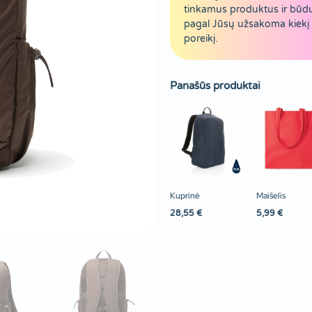
tinkamus produktus ir būd
pagal Jūsų užsakoma kiekį 
poreikį.
Panašūs produktai
Kuprinė
Maišelis
28,55
€
5,99
€