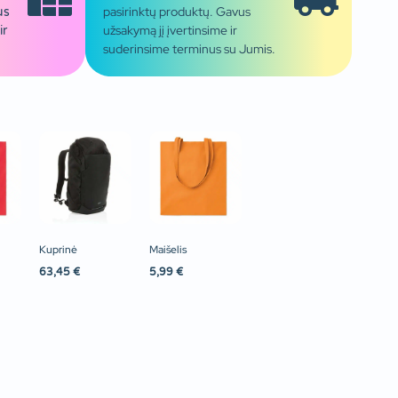
pasirinktų produktų. Gavus
us
užsakymą jį įvertinsime ir
ir
suderinsime terminus su Jumis.
Kuprinė
Maišelis
63,45
€
5,99
€