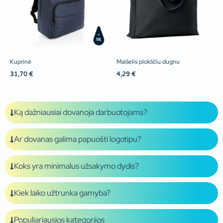
Kuprinė
Maišelis plokščiu dugnu
31,70
€
4,29
€
Ką dažniausiai dovanoja darbuotojams?
Ar dovanas galima papuošti logotipu?
Koks yra minimalus užsakymo dydis?
Kiek laiko užtrunka gamyba?
Populiariausios kategorijos