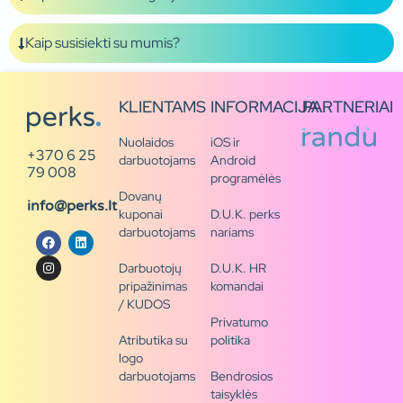
Kaip susisiekti su mumis?
KLIENTAMS
INFORMACIJA
PARTNERIAI
Nuolaidos
iOS ir
+370 6 25
darbuotojams
Android
79 008
programėlės
Dovanų
info@perks.lt
kuponai
D.U.K. perks
darbuotojams
nariams
Darbuotojų
D.U.K. HR
pripažinimas
komandai
/ KUDOS
Privatumo
Atributika su
politika
logo
darbuotojams
Bendrosios
taisyklės