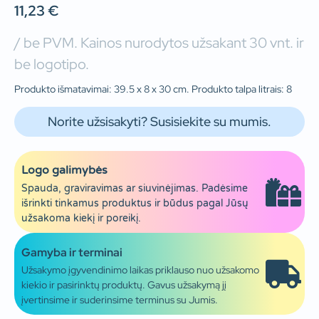
11,23
€
/ be PVM. Kainos nurodytos užsakant 30 vnt. ir
be logotipo.
Produkto išmatavimai: 39.5 x 8 x 30 cm. Produkto talpa litrais: 8
Norite užsisakyti? Susisiekite su mumis.
Logo galimybės
Spauda, graviravimas ar siuvinėjimas. Padėsime
išrinkti tinkamus produktus ir būdus pagal Jūsų
užsakoma kiekį ir poreikį.
Gamyba ir terminai
Užsakymo įgyvendinimo laikas priklauso nuo užsakomo
kiekio ir pasirinktų produktų. Gavus užsakymą jį
įvertinsime ir suderinsime terminus su Jumis.