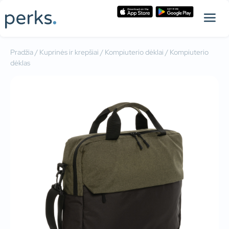
Pradžia
/
Kuprinės ir krepšiai
/
Kompiuterio dėklai
/ Kompiuterio
dėklas