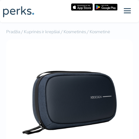
Pradžia
/
Kuprinės ir krepšiai
/
Kosmetinės
/ Kosmetinė