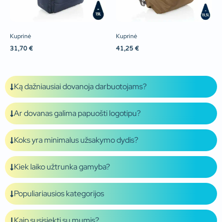
Kuprinė
Kuprinė
31,70
€
41,25
€
Ką dažniausiai dovanoja darbuotojams?
Ar dovanas galima papuošti logotipu?
Koks yra minimalus užsakymo dydis?
Kiek laiko užtrunka gamyba?
Populiariausios kategorijos
Kaip susisiekti su mumis?