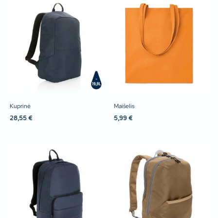
Kuprinė
Maišelis
28,55
€
5,99
€