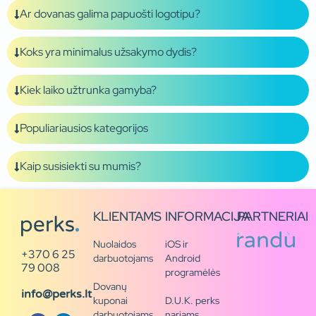
Ar dovanas galima papuošti logotipu?
Koks yra minimalus užsakymo dydis?
Kiek laiko užtrunka gamyba?
Populiariausios kategorijos
Kaip susisiekti su mumis?
KLIENTAMS
INFORMACIJA
PARTNERIAI
Nuolaidos
iOS ir
+370 6 25
darbuotojams
Android
79 008
programėlės
Dovanų
info@perks.lt
kuponai
D.U.K. perks
darbuotojams
nariams