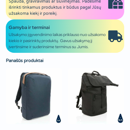
Spauda, graviravimas ar siuvinėjimas. Padėsime
išrinkti tinkamus produktus ir būdus pagal Jūsų
užsakoma kiekį ir poreikį.
Gamyba ir terminai
Užsakymo įgyvendinimo laikas priklauso nuo užsakomo
kiekio ir pasirinktų produktų. Gavus užsakymą jį
įvertinsime ir suderinsime terminus su Jumis.
Panašūs produktai