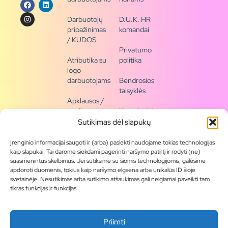
Darbuotojų
D.U.K. HR
pripažinimas
komandai
/ KUDOS
Privatumo
Atributika su
politika
logo
darbuotojams
Bendrosios
taisyklės
Apklausos /
naujienų
Kontaktai /
siena
rekvizitai
Sutikimas dėl slapukų
Tapkite
Įrenginio informacijai saugoti ir (arba) pasiekti naudojame tokias technologijas
partneriu
kaip slapukai. Tai darome siekdami pagerinti naršymo patirtį ir rodyti (ne)
suasmenintus skelbimus. Jei sutiksime su šiomis technologijomis, galėsime
apdoroti duomenis, tokius kaip naršymo elgsena arba unikalūs ID šioje
Visas
svetainėje. Nesutikimas arba sutikimo atšaukimas gali neigiamai paveikti tam
produktų
tikras funkcijas ir funkcijas.
asortimentas
Produktų
Priimti
katalogai