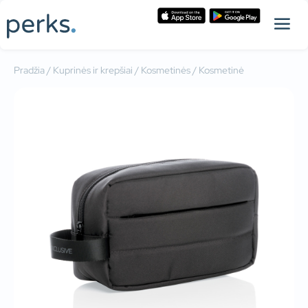
Pradžia
/
Kuprinės ir krepšiai
/
Kosmetinės
/ Kosmetinė