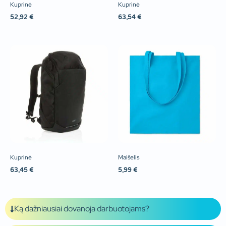
Kuprinė
Kuprinė
52,92
€
63,54
€
Kuprinė
Maišelis
63,45
€
5,99
€
Ką dažniausiai dovanoja darbuotojams?