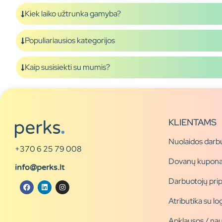
Kiek laiko užtrunka gamyba?
Populiariausios kategorijos
Kaip susisiekti su mumis?
KLIENTAMS
Nuolaidos darb
+370 6 25 79 008
Dovanų kupona
info@perks.lt
Darbuotojų pri
Atributika su l
Apklausos / nau