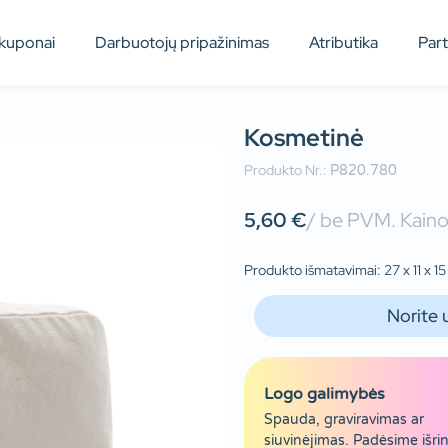
kuponai
Darbuotojų pripažinimas
Atributika
Par
Kosmetinė
Produkto Nr.:
P820.780
5,60
€
/ be PVM. Kainos
Produkto išmatavimai: 27 x 11 x 15
Norite 
Logo galimybės
Spauda, graviravimas ar
siuvinėjimas. Padėsime išrin