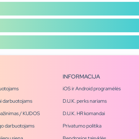
INFORMACIJA
uotojams
iOS ir Android programėlės
i darbuotojams
D.U.K. perks nariams
pažinimas / KUDOS
D.U.K. HR komandai
ogo darbuotojams
Privatumo politika
jienų siena
Bendrosios taisyklės