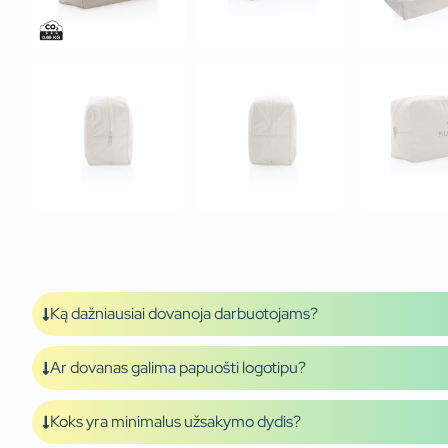
Ką dažniausiai dovanoja darbuotojams?
Ar dovanas galima papuošti logotipu?
Koks yra minimalus užsakymo dydis?