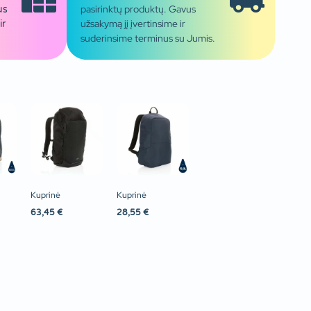
pasirinktų produktų. Gavus
us
užsakymą jį įvertinsime ir
ir
suderinsime terminus su Jumis.
Kuprinė
Kuprinė
63,45
€
28,55
€