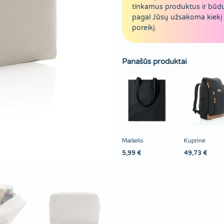
tinkamus produktus ir būd
pagal Jūsų užsakoma kiekį 
poreikį.
Panašūs produktai
Maišelis
Kuprinė
5,99
€
49,73
€