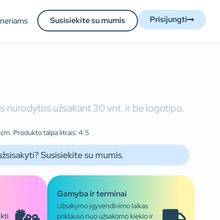
Prisijungti
Susisiekite su mumis
tneriams
 nurodytos užsakant 30 vnt. ir be logotipo.
 cm. Produkto talpa litrais: 4.5
užsisakyti? Susisiekite su mumis.
Gamyba ir terminai
Užsakymo įgyvendinimo laikas
priklauso nuo užsakomo kiekio ir
kti