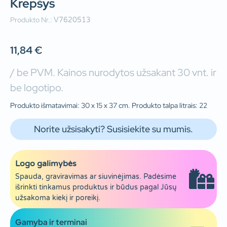
Krepšys
Produkto Nr.:
V7620513
11,84
€
/ be PVM. Kainos nurodytos užsakant 30 vnt. ir
be logotipo.
Produkto išmatavimai: 30 x 15 x 37 cm. Produkto talpa litrais: 22
Norite užsisakyti? Susisiekite su mumis.
Logo galimybės
Spauda, graviravimas ar siuvinėjimas. Padėsime
išrinkti tinkamus produktus ir būdus pagal Jūsų
užsakoma kiekį ir poreikį.
Gamyba ir terminai