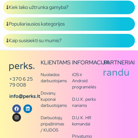
Kiek laiko užtrunka gamyba?
Populiariausios kategorijos
Kaip susisiekti su mumis?
KLIENTAMS
INFORMACIJA
PARTNERIAI
Nuolaidos
iOS ir
+370 6 25
darbuotojams
Android
79 008
programėlės
Dovanų
info@perks.lt
kuponai
D.U.K. perks
darbuotojams
nariams
Darbuotojų
D.U.K. HR
pripažinimas
komandai
/ KUDOS
Privatumo