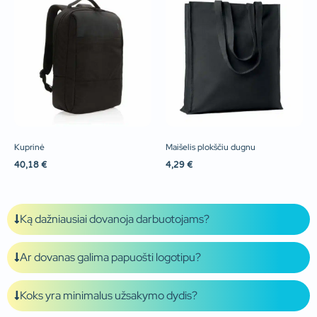
Kuprinė
Maišelis plokščiu dugnu
40,18
€
4,29
€
Ką dažniausiai dovanoja darbuotojams?
Ar dovanas galima papuošti logotipu?
Koks yra minimalus užsakymo dydis?