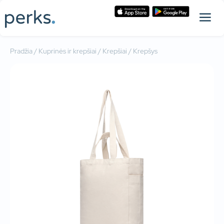
Pradžia
/
Kuprinės ir krepšiai
/
Krepšiai
/ Krepšys