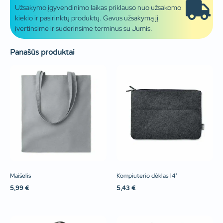
Užsakymo įgyvendinimo laikas priklauso nuo užsakomo
kiekio ir pasirinktų produktų. Gavus užsakymą jį
įvertinsime ir suderinsime terminus su Jumis.
Panašūs produktai
Maišelis
Kompiuterio dėklas 14′
5,99
€
5,43
€