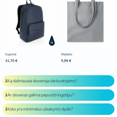
Kuprinė
Maišelis
31,70
€
5,99
€
Ką dažniausiai dovanoja darbuotojams?
Ar dovanas galima papuošti logotipu?
Koks yra minimalus užsakymo dydis?