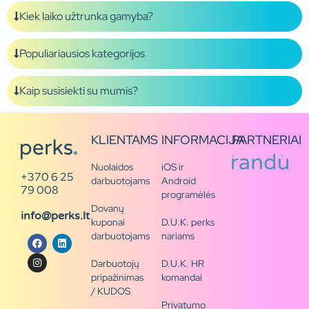
Kiek laiko užtrunka gamyba?
Populiariausios kategorijos
Kaip susisiekti su mumis?
KLIENTAMS
INFORMACIJA
PARTNERIAI
Nuolaidos
iOS ir
+370 6 25
darbuotojams
Android
79 008
programėlės
Dovanų
info@perks.lt
kuponai
D.U.K. perks
darbuotojams
nariams
Darbuotojų
D.U.K. HR
pripažinimas
komandai
/ KUDOS
Privatumo