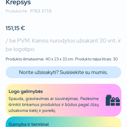
Krepšys
Produkto Nr.:
P763.3719
151,15
€
/ be PVM. Kainos nurodytos užsakant 30 vnt. ir
be logotipo.
Produkto išmatavimai: 40 x 23 x 33 cm. Produkto talpa litrais: 30
Norite užsisakyti? Susisiekite su mumis.
Logo galimybės
Spauda, graviravimas ar siuvinėjimas. Padėsime
išrinkti tinkamus produktus ir būdus pagal Jūsų
užsakoma kiekį ir poreikį.
Gamyba ir terminai