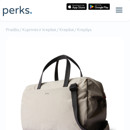
Pradžia
/
Kuprinės ir krepšiai
/
Krepšiai
/ Krepšys