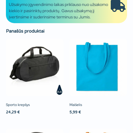
Užsakymo įgyvendinimo laikas priklauso nuo užsakomo
kiekio ir pasirinktų produktų. Gavus užsakymą jį
įvertinsime ir suderinsime terminus su Jumis.
Panašūs produktai
Sporto krepšys
Maišelis
24,29
€
5,99
€