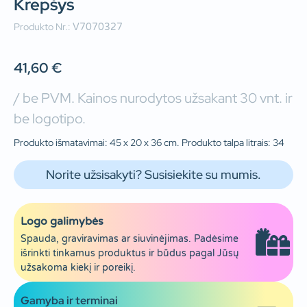
Krepšys
Produkto Nr.:
V7070327
41,60
€
/ be PVM. Kainos nurodytos užsakant 30 vnt. ir
be logotipo.
Produkto išmatavimai: 45 x 20 x 36 cm. Produkto talpa litrais: 34
Norite užsisakyti? Susisiekite su mumis.
Logo galimybės
Spauda, graviravimas ar siuvinėjimas. Padėsime
išrinkti tinkamus produktus ir būdus pagal Jūsų
užsakoma kiekį ir poreikį.
Gamyba ir terminai