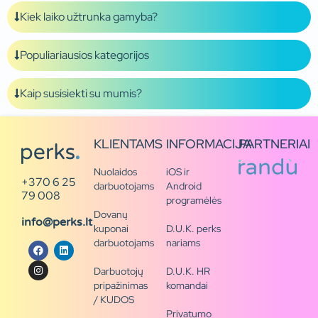
Kiek laiko užtrunka gamyba?
Populiariausios kategorijos
Kaip susisiekti su mumis?
KLIENTAMS
INFORMACIJA
PARTNERIAI
Nuolaidos
iOS ir
+370 6 25
darbuotojams
Android
79 008
programėlės
Dovanų
info@perks.lt
kuponai
D.U.K. perks
darbuotojams
nariams
Darbuotojų
D.U.K. HR
pripažinimas
komandai
/ KUDOS
Privatumo