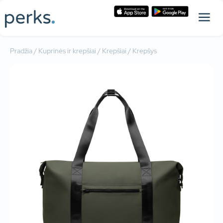
Pradžia
/
Kuprinės ir krepšiai
/
Krepšiai
/ Krepšys