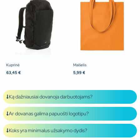
Kuprinė
Maišelis
63,45
€
5,99
€
Ką dažniausiai dovanoja darbuotojams?
Ar dovanas galima papuošti logotipu?
Koks yra minimalus užsakymo dydis?