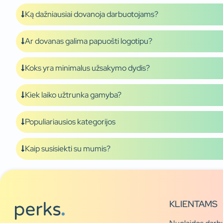
Ką dažniausiai dovanoja darbuotojams?
Ar dovanas galima papuošti logotipu?
Koks yra minimalus užsakymo dydis?
Kiek laiko užtrunka gamyba?
Populiariausios kategorijos
Kaip susisiekti su mumis?
KLIENTAMS