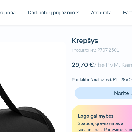
kuponai
Darbuotojų pripažinimas
Atributika
Par
Krepšys
Produkto Nr.:
P707.2501
29,70
€
/ be PVM. Kain
Produkto išmatavimai: 51 x 26 x 26
Norite 
Logo galimybės
Spauda, graviravimas ar
siuvinėjimas. Padėsime išrin