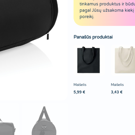
tinkamus produktus ir būd
pagal Jūsų užsakoma kiekį 
poreikį.
Panašūs produktai
Maišelis
Maišelis
5,99
€
3,43
€