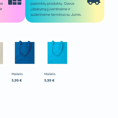
pasirinktų produktų. Gavus
us
užsakymą jį įvertinsime ir
ir
suderinsime terminus su Jumis.
Maišelis
Maišelis
5,99
€
5,99
€