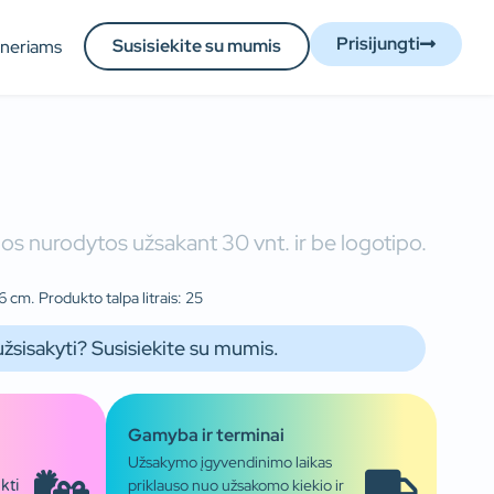
Prisijungti
Susisiekite su mumis
tneriams
os nurodytos užsakant 30 vnt. ir be logotipo.
 cm. Produkto talpa litrais: 25
užsisakyti? Susisiekite su mumis.
Gamyba ir terminai
Užsakymo įgyvendinimo laikas
priklauso nuo užsakomo kiekio ir
kti