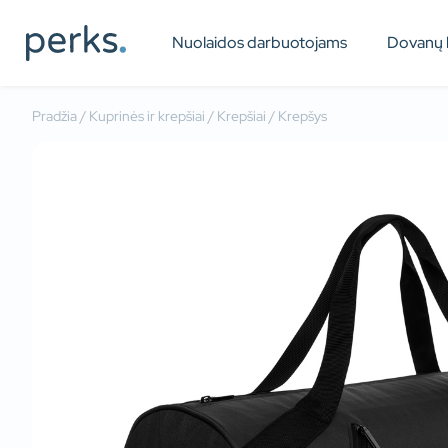
Nuolaidos darbuotojams
Dovanų 
Pradžia
/
Kuprinės ir krepšiai
/
Krepšiai
/ Krepšys