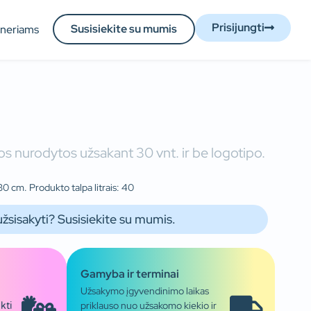
Prisijungti
Susisiekite su mumis
tneriams
s nurodytos užsakant 30 vnt. ir be logotipo.
0 cm. Produkto talpa litrais: 40
užsisakyti? Susisiekite su mumis.
Gamyba ir terminai
Užsakymo įgyvendinimo laikas
priklauso nuo užsakomo kiekio ir
kti