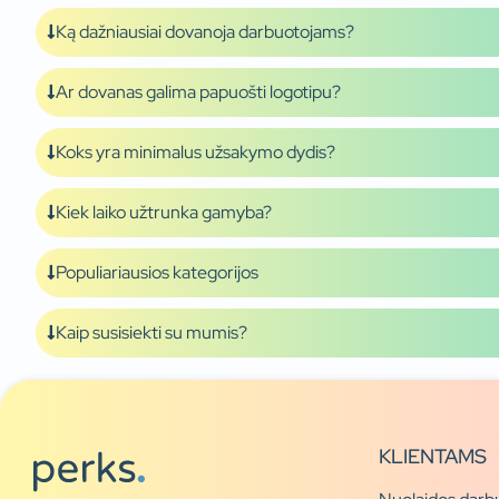
Ką dažniausiai dovanoja darbuotojams?
Ar dovanas galima papuošti logotipu?
Koks yra minimalus užsakymo dydis?
Kiek laiko užtrunka gamyba?
Populiariausios kategorijos
Kaip susisiekti su mumis?
KLIENTAMS