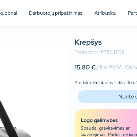
kuponai
Darbuotojų pripažinimas
Atributika
Par
Krepšys
Produkto Nr.:
P763.1802
15,80
€
/ be PVM. Kaino
Produkto išmatavimai: 48 x 30 x 3
Norite 
Logo galimybės
Spauda, graviravimas ar
siuvinėjimas. Padėsime išrin