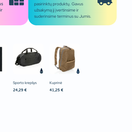
pasirinktų produktų. Gavus
us
užsakymą jį įvertinsime ir
ir
suderinsime terminus su Jumis.
Sporto krepšys
Kuprinė
24,29
€
41,25
€