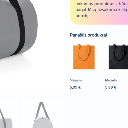
tinkamus produktus ir būd
pagal Jūsų užsakoma kiekį 
poreikį.
Panašūs produktai
Maišelis
Maišelis
5,99
€
5,99
€