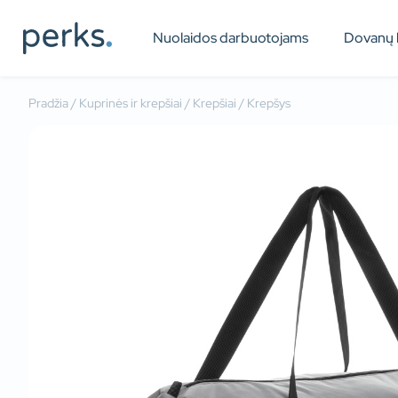
Nuolaidos darbuotojams
Dovanų 
Pradžia
/
Kuprinės ir krepšiai
/
Krepšiai
/ Krepšys