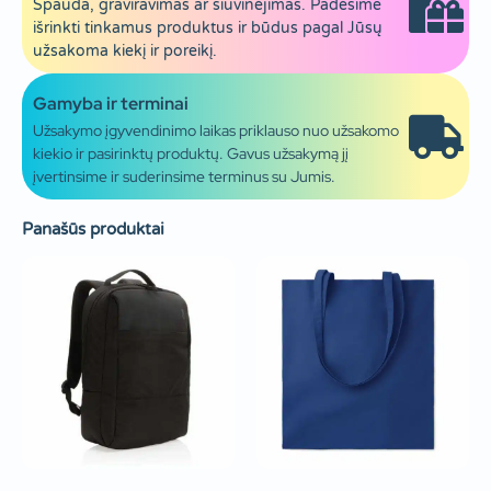
Spauda, graviravimas ar siuvinėjimas. Padėsime
išrinkti tinkamus produktus ir būdus pagal Jūsų
užsakoma kiekį ir poreikį.
Gamyba ir terminai
Užsakymo įgyvendinimo laikas priklauso nuo užsakomo
kiekio ir pasirinktų produktų. Gavus užsakymą jį
įvertinsime ir suderinsime terminus su Jumis.
Panašūs produktai