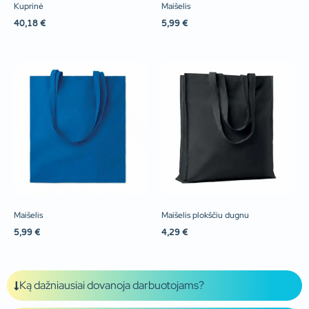
Kuprinė
Maišelis
40,18
€
5,99
€
Maišelis
Maišelis plokščiu dugnu
5,99
€
4,29
€
Ką dažniausiai dovanoja darbuotojams?