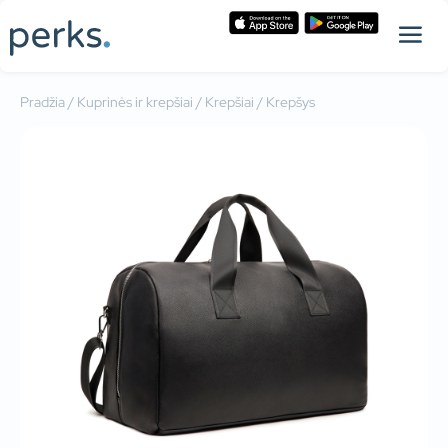
Pradžia
/
Kuprinės ir krepšiai
/
Krepšiai
/ Krepšys