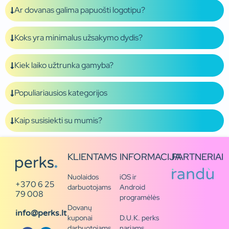
Ar dovanas galima papuošti logotipu?
Koks yra minimalus užsakymo dydis?
Kiek laiko užtrunka gamyba?
Populiariausios kategorijos
Kaip susisiekti su mumis?
KLIENTAMS
INFORMACIJA
PARTNERIAI
Nuolaidos
iOS ir
+370 6 25
darbuotojams
Android
79 008
programėlės
Dovanų
info@perks.lt
kuponai
D.U.K. perks
darbuotojams
nariams