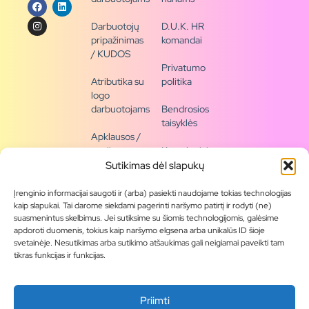
Darbuotojų
D.U.K. HR
pripažinimas
komandai
/ KUDOS
Privatumo
Atributika su
politika
logo
darbuotojams
Bendrosios
taisyklės
Apklausos /
naujienų
Kontaktai /
siena
rekvizitai
Sutikimas dėl slapukų
Tapkite
Įrenginio informacijai saugoti ir (arba) pasiekti naudojame tokias technologijas
partneriu
kaip slapukai. Tai darome siekdami pagerinti naršymo patirtį ir rodyti (ne)
suasmenintus skelbimus. Jei sutiksime su šiomis technologijomis, galėsime
apdoroti duomenis, tokius kaip naršymo elgsena arba unikalūs ID šioje
Visas
svetainėje. Nesutikimas arba sutikimo atšaukimas gali neigiamai paveikti tam
produktų
tikras funkcijas ir funkcijas.
asortimentas
Produktų
Priimti
katalogai