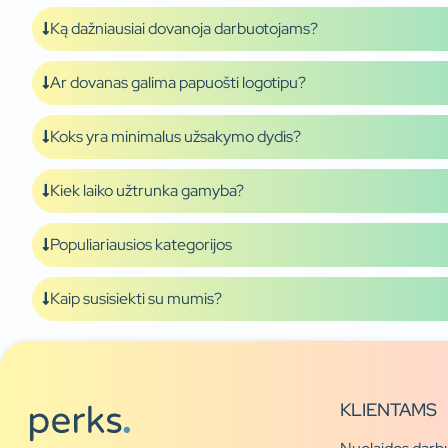
Ką dažniausiai dovanoja darbuotojams?
Ar dovanas galima papuošti logotipu?
Koks yra minimalus užsakymo dydis?
Kiek laiko užtrunka gamyba?
Populiariausios kategorijos
Kaip susisiekti su mumis?
KLIENTAMS