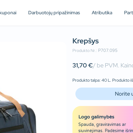
kuponai
Darbuotojų pripažinimas
Atributika
Par
Krepšys
Produkto Nr.:
P707.095
31,70
€
/ be PVM. Kaino
Produkto talpa: 40 L. Produkto i
Norite 
Logo galimybės
Spauda, graviravimas ar
siuvinėjimas. Padėsime išrin