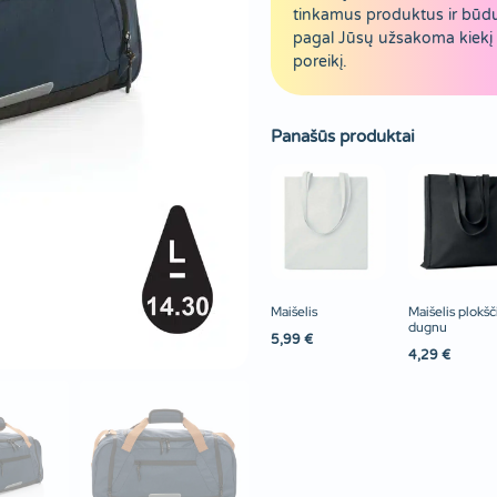
tinkamus produktus ir būd
pagal Jūsų užsakoma kiekį 
poreikį.
Panašūs produktai
Maišelis
Maišelis plokšč
dugnu
5,99
€
4,29
€