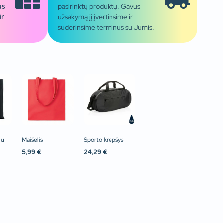
pasirinktų produktų. Gavus
us
užsakymą jį įvertinsime ir
ir
suderinsime terminus su Jumis.
iu
Maišelis
Sporto krepšys
5,99
€
24,29
€