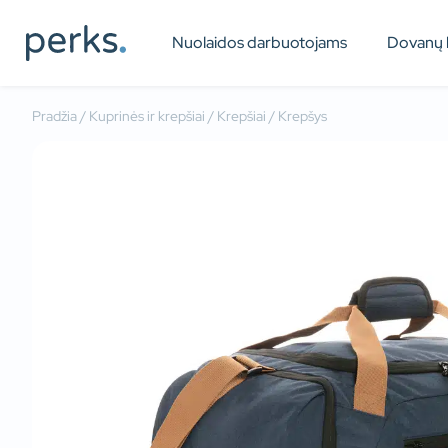
Nuolaidos darbuotojams
Dovanų 
Pradžia
/
Kuprinės ir krepšiai
/
Krepšiai
/ Krepšys