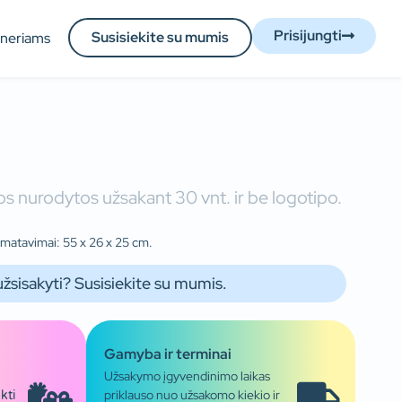
Prisijungti
Susisiekite su mumis
tneriams
s nurodytos užsakant 30 vnt. ir be logotipo.
šmatavimai: 55 x 26 x 25 cm.
užsisakyti? Susisiekite su mumis.
Gamyba ir terminai
Užsakymo įgyvendinimo laikas
priklauso nuo užsakomo kiekio ir
kti