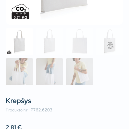
Krepšys
Produkto Nr.:
P762.6203
2,81
€