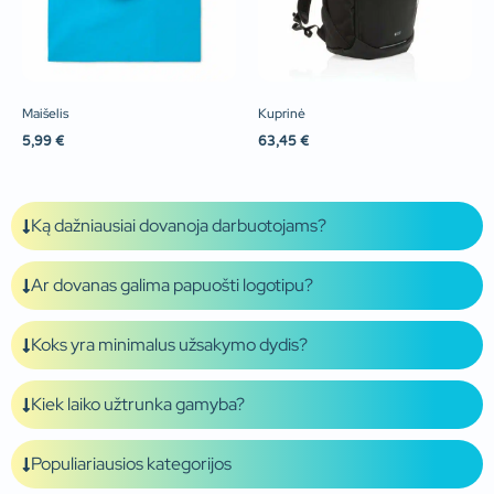
Maišelis
Kuprinė
5,99
€
63,45
€
Ką dažniausiai dovanoja darbuotojams?
Ar dovanas galima papuošti logotipu?
Koks yra minimalus užsakymo dydis?
Kiek laiko užtrunka gamyba?
Populiariausios kategorijos