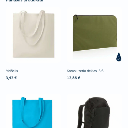
Panašūs produktai
Maišelis
Kompiuterio dėklas 15.6
3,43
€
13,86
€