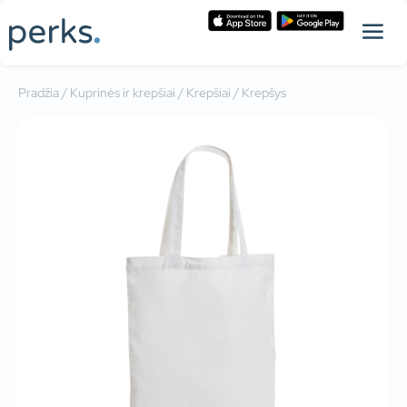
Pradžia
/
Kuprinės ir krepšiai
/
Krepšiai
/ Krepšys