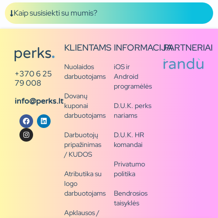
Kaip susisiekti su mumis?
KLIENTAMS
INFORMACIJA
PARTNERIAI
Nuolaidos
iOS ir
+370 6 25
darbuotojams
Android
79 008
programėlės
Dovanų
info@perks.lt
kuponai
D.U.K. perks
darbuotojams
nariams
Darbuotojų
D.U.K. HR
pripažinimas
komandai
/ KUDOS
Privatumo
Atributika su
politika
logo
darbuotojams
Bendrosios
taisyklės
Apklausos /