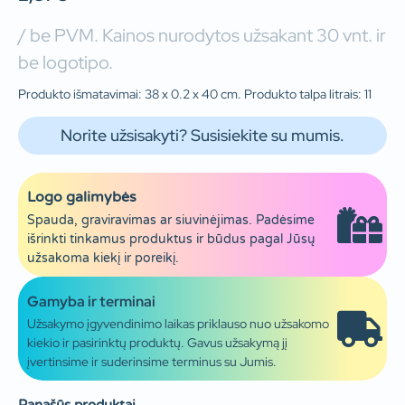
/ be PVM. Kainos nurodytos užsakant 30 vnt. ir
be logotipo.
Produkto išmatavimai: 38 x 0.2 x 40 cm. Produkto talpa litrais: 11
Norite užsisakyti? Susisiekite su mumis.
Logo galimybės
Spauda, graviravimas ar siuvinėjimas. Padėsime
išrinkti tinkamus produktus ir būdus pagal Jūsų
užsakoma kiekį ir poreikį.
Gamyba ir terminai
Užsakymo įgyvendinimo laikas priklauso nuo užsakomo
kiekio ir pasirinktų produktų. Gavus užsakymą jį
įvertinsime ir suderinsime terminus su Jumis.