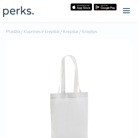
Pradžia
/
Kuprinės ir krepšiai
/
Krepšiai
/ Krepšys