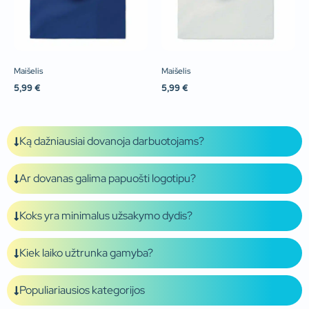
Maišelis
Maišelis
5,99
€
5,99
€
Ką dažniausiai dovanoja darbuotojams?
Ar dovanas galima papuošti logotipu?
Koks yra minimalus užsakymo dydis?
Kiek laiko užtrunka gamyba?
Populiariausios kategorijos