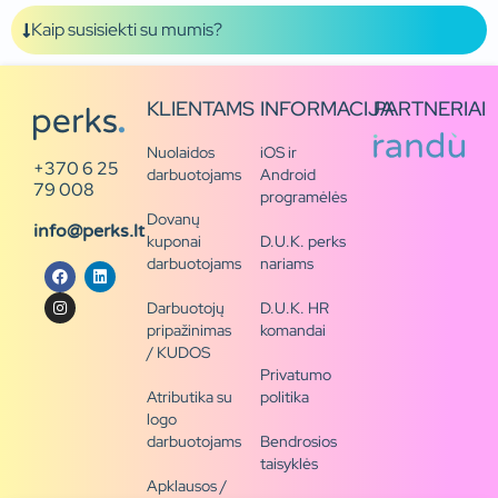
Kaip susisiekti su mumis?
KLIENTAMS
INFORMACIJA
PARTNERIAI
Nuolaidos
iOS ir
+370 6 25
darbuotojams
Android
79 008
programėlės
Dovanų
info@perks.lt
kuponai
D.U.K. perks
darbuotojams
nariams
Darbuotojų
D.U.K. HR
pripažinimas
komandai
/ KUDOS
Privatumo
Atributika su
politika
logo
darbuotojams
Bendrosios
taisyklės
Apklausos /