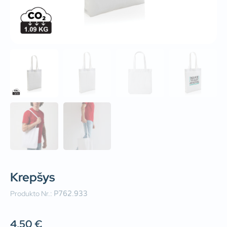
Krepšys
Produkto Nr.:
P762.933
4,50
€