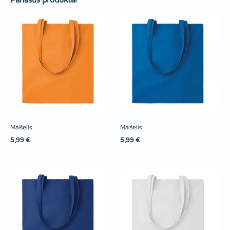
Panašūs produktai
Maišelis
Maišelis
5,99
€
5,99
€