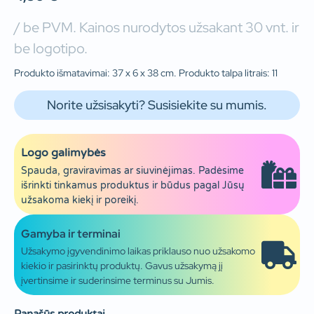
/ be PVM. Kainos nurodytos užsakant 30 vnt. ir
be logotipo.
Produkto išmatavimai: 37 x 6 x 38 cm. Produkto talpa litrais: 11
Norite užsisakyti? Susisiekite su mumis.
Logo galimybės
Spauda, graviravimas ar siuvinėjimas. Padėsime
išrinkti tinkamus produktus ir būdus pagal Jūsų
užsakoma kiekį ir poreikį.
Gamyba ir terminai
Užsakymo įgyvendinimo laikas priklauso nuo užsakomo
kiekio ir pasirinktų produktų. Gavus užsakymą jį
įvertinsime ir suderinsime terminus su Jumis.