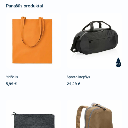
Panašūs produktai
Maišelis
Sporto krepšys
5,99
€
24,29
€