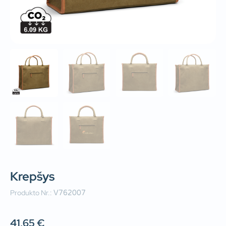
Krepšys
Produkto Nr.:
V762007
41,65
€