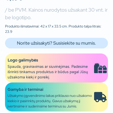
/ be PVM. Kainos nurodytos užsakant 30 vnt. ir
be logotipo.
Produkto išmatavimai: 42 x 17 x 33.5 cm. Produkto talpa litrais:
23.9
Norite užsisakyti? Susisiekite su mumis.
Logo galimybės
Spauda, graviravimas ar siuvinėjimas. Padėsime
išrinkti tinkamus produktus ir būdus pagal Jūsų
užsakoma kiekį ir poreikį.
Gamyba ir terminai
Užsakymo įgyvendinimo laikas priklauso nuo užsakomo
kiekio ir pasirinktų produktų. Gavus užsakymą jį
įvertinsime ir suderinsime terminus su Jumis.