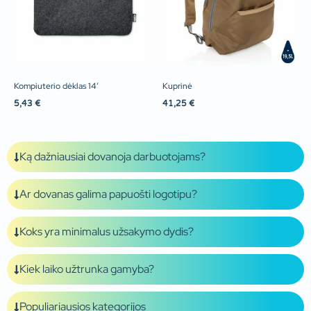
Kompiuterio dėklas 14′
Kuprinė
5,43
€
41,25
€
Ką dažniausiai dovanoja darbuotojams?
Ar dovanas galima papuošti logotipu?
Koks yra minimalus užsakymo dydis?
Kiek laiko užtrunka gamyba?
Populiariausios kategorijos