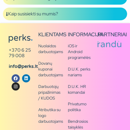
Kaip susisiekti su mumis?
KLIENTAMS
INFORMACIJA
PARTNERIAI
Nuolaidos
iOS ir
+370 6 25
darbuotojams
Android
79 008
programėlės
Dovanų
info@perks.lt
kuponai
D.U.K. perks
darbuotojams
nariams
Darbuotojų
D.U.K. HR
pripažinimas
komandai
/ KUDOS
Privatumo
Atributika su
politika
logo
darbuotojams
Bendrosios
taisyklės