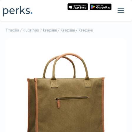
Pradžia
/
Kuprinės ir krepšiai
/
Krepšiai
/ Krepšys