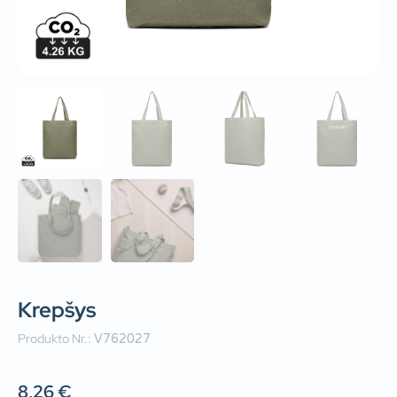
Krepšys
Produkto Nr.:
V762027
8,26
€