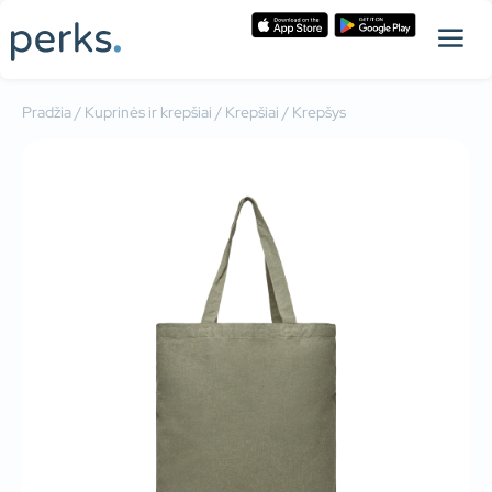
Pradžia
/
Kuprinės ir krepšiai
/
Krepšiai
/ Krepšys