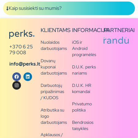
Kaip susisiekti su mumis?
KLIENTAMS
INFORMACIJA
PARTNERIAI
Nuolaidos
iOS ir
+370 6 25
darbuotojams
Android
79 008
programėlės
Dovanų
info@perks.lt
kuponai
D.U.K. perks
darbuotojams
nariams
Darbuotojų
D.U.K. HR
pripažinimas
komandai
/ KUDOS
Privatumo
Atributika su
politika
logo
darbuotojams
Bendrosios
taisyklės
Apklausos /