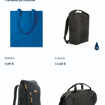
Panašūs produktai
Maišelis
Kuprinė
5,99
€
13,68
€