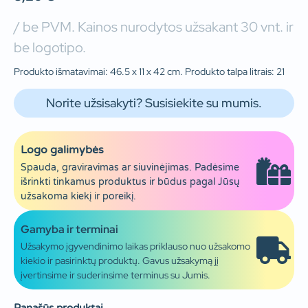
/ be PVM. Kainos nurodytos užsakant 30 vnt. ir
be logotipo.
Produkto išmatavimai: 46.5 x 11 x 42 cm. Produkto talpa litrais: 21
Norite užsisakyti? Susisiekite su mumis.
Logo galimybės
Spauda, graviravimas ar siuvinėjimas. Padėsime
išrinkti tinkamus produktus ir būdus pagal Jūsų
užsakoma kiekį ir poreikį.
Gamyba ir terminai
Užsakymo įgyvendinimo laikas priklauso nuo užsakomo
kiekio ir pasirinktų produktų. Gavus užsakymą jį
įvertinsime ir suderinsime terminus su Jumis.