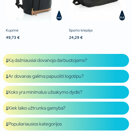
Kuprinė
Sporto krepšys
49,73
€
24,29
€
Ką dažniausiai dovanoja darbuotojams?
Ar dovanas galima papuošti logotipu?
Koks yra minimalus užsakymo dydis?
Kiek laiko užtrunka gamyba?
Populiariausios kategorijos