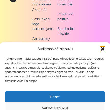
pripažinimas
komandai
/ KUDOS
Privatumo
Atributika su
politika
logo
darbuotojams
Bendrosios
taisyklės
Apklausos /
naujienų
Kontaktai /
siena
rekvizitai
Sutikimas dėl slapukų
Tapkite
Įrenginio informacijai saugoti ir (arba) pasiekti naudojame tokias technologijas
partneriu
kaip slapukai. Tai darome siekdami pagerinti naršymo patirtį ir rodyti (ne)
suasmenintus skelbimus. Jei sutiksime su šiomis technologijomis, galėsime
apdoroti duomenis, tokius kaip naršymo elgsena arba unikalūs ID šioje
Visas
svetainėje. Nesutikimas arba sutikimo atšaukimas gali neigiamai paveikti tam
produktų
tikras funkcijas ir funkcijas.
asortimentas
Produktų
Priimti
katalogai
Blogas
Valdyti slapukus