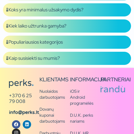
Koks yra minimalus užsakymo dydis?
Kiek laiko užtrunka gamyba?
Populiariausios kategorijos
Kaip susisiekti su mumis?
KLIENTAMS
INFORMACIJA
PARTNERIAI
Nuolaidos
iOS ir
+370 6 25
darbuotojams
Android
79 008
programėlės
Dovanų
info@perks.lt
kuponai
D.U.K. perks
darbuotojams
nariams
Darbuotojų
D.U.K. HR