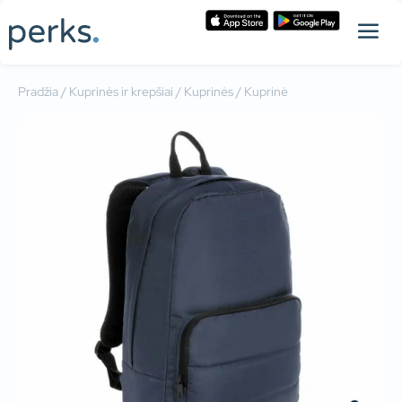
Pradžia
/
Kuprinės ir krepšiai
/
Kuprinės
/ Kuprinė