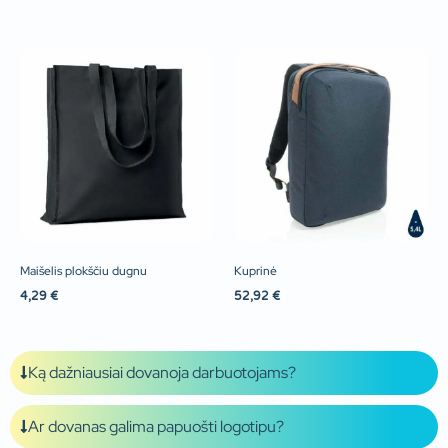
Maišelis plokščiu dugnu
Kuprinė
4,29
€
52,92
€
Ką dažniausiai dovanoja darbuotojams?
Ar dovanas galima papuošti logotipu?