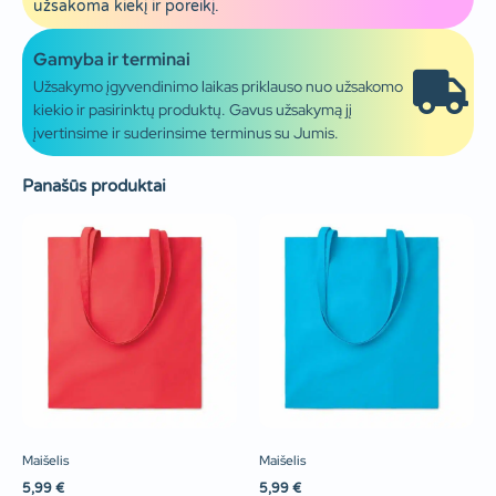
užsakoma kiekį ir poreikį.
Gamyba ir terminai
Užsakymo įgyvendinimo laikas priklauso nuo užsakomo
kiekio ir pasirinktų produktų. Gavus užsakymą jį
įvertinsime ir suderinsime terminus su Jumis.
Panašūs produktai
Maišelis
Maišelis
5,99
€
5,99
€