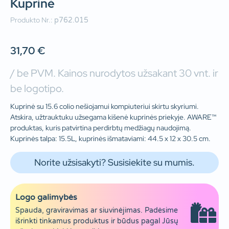
Kuprinė
Produkto Nr.:
p762.015
31,70
€
/ be PVM. Kainos nurodytos užsakant 30 vnt. ir
be logotipo.
Kuprinė su 15.6 colio nešiojamui kompiuteriui skirtu skyriumi.
Atskira, užtrauktuku užsegama kišenė kuprinės priekyje. AWARE™
produktas, kuris patvirtina perdirbtų medžiagų naudojimą.
Kuprinės talpa: 15.5L, kuprinės išmataviami: 44.5 x 12 x 30.5 cm.
Norite užsisakyti? Susisiekite su mumis.
Logo galimybės
Spauda, graviravimas ar siuvinėjimas. Padėsime
išrinkti tinkamus produktus ir būdus pagal Jūsų