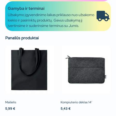
Gamyba ir terminai
Užsakymo įgyvendinimo laikas priklauso nuo užsakomo
kiekio ir pasirinktų produktų. Gavus užsakymą jį
įvertinsime ir suderinsime terminus su Jumis.
Panašūs produktai
Maišelis
Kompiuterio dėklas 14′
5,99
€
5,43
€