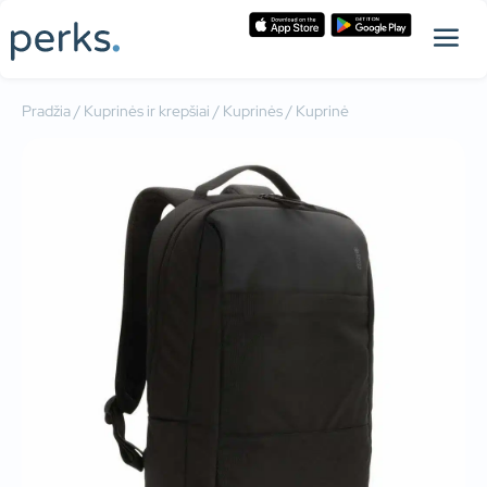
Pradžia
/
Kuprinės ir krepšiai
/
Kuprinės
/ Kuprinė