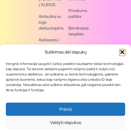
/ KUDOS
Privatumo
Atributika su
politika
logo
darbuotojams
Bendrosios
taisyklės
Apklausos /
naujienų
Kontaktai /
siena
rekvizitai
Sutikimas dėl slapukų
Tapkite
Įrenginio informacijai saugoti ir (arba) pasiekti naudojame tokias technologijas
partneriu
kaip slapukai. Tai darome siekdami pagerinti naršymo patirtį ir rodyti (ne)
suasmenintus skelbimus. Jei sutiksime su šiomis technologijomis, galėsime
apdoroti duomenis, tokius kaip naršymo elgsena arba unikalūs ID šioje
Visas
svetainėje. Nesutikimas arba sutikimo atšaukimas gali neigiamai paveikti tam
produktų
tikras funkcijas ir funkcijas.
asortimentas
Produktų
Priimti
katalogai
Blogas
Valdyti slapukus