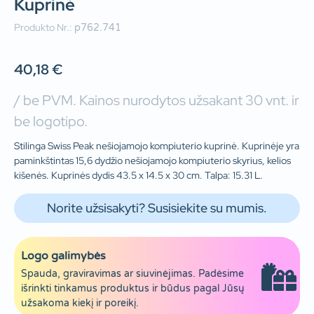
Kuprinė
Produkto Nr.:
p762.741
40,18
€
/ be PVM. Kainos nurodytos užsakant 30 vnt. ir
be logotipo.
Stilinga Swiss Peak nešiojamojo kompiuterio kuprinė. Kuprinėje yra
paminkštintas 15,6 dydžio nešiojamojo kompiuterio skyrius, kelios
kišenės. Kuprinės dydis 43.5 x 14.5 x 30 cm. Talpa: 15.31 L.
Norite užsisakyti? Susisiekite su mumis.
Logo galimybės
Spauda, graviravimas ar siuvinėjimas. Padėsime
išrinkti tinkamus produktus ir būdus pagal Jūsų
užsakoma kiekį ir poreikį.