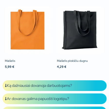
Maišelis
Maišelis plokščiu dugnu
5,99
€
4,29
€
Ką dažniausiai dovanoja darbuotojams?
Ar dovanas galima papuošti logotipu?