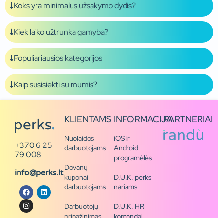
Koks yra minimalus užsakymo dydis?
Kiek laiko užtrunka gamyba?
Populiariausios kategorijos
Kaip susisiekti su mumis?
KLIENTAMS
INFORMACIJA
PARTNERIAI
Nuolaidos
iOS ir
+370 6 25
darbuotojams
Android
79 008
programėlės
Dovanų
info@perks.lt
kuponai
D.U.K. perks
darbuotojams
nariams
Darbuotojų
D.U.K. HR
pripažinimas
komandai