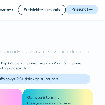
Prisijungti
Susisiekite su mumis
tneriams
os nurodytos užsakant 30 vnt. ir be logotipo.
Kuprinės talpa: Kuprinės ir krepšiai > Kuprinės, Kuprinės ir
: – Logotipo spauda
užsisakyti? Susisiekite su mumis.
Gamyba ir terminai
Užsakymo įgyvendinimo laikas