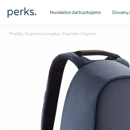
Nuolaidos darbuotojams
Dovanų 
Pradžia
/
Kuprinės ir krepšiai
/
Kuprinės
/ Kuprinė