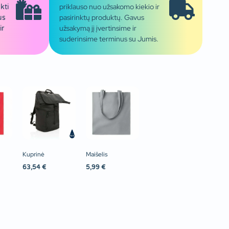
priklauso nuo užsakomo kiekio ir
kti
pasirinktų produktų. Gavus
us
užsakymą jį įvertinsime ir
ir
suderinsime terminus su Jumis.
Kuprinė
Maišelis
63,54
€
5,99
€