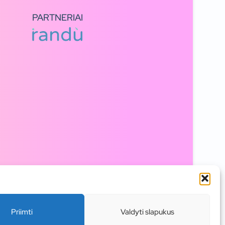
PARTNERIAI
Priimti
Valdyti slapukus