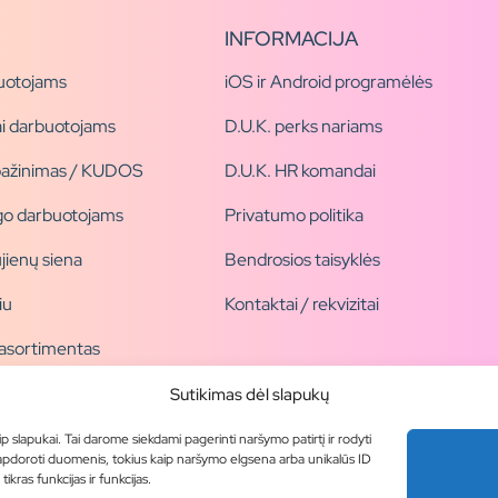
INFORMACIJA
uotojams
iOS ir Android programėlės
i darbuotojams
D.U.K. perks nariams
pažinimas / KUDOS
D.U.K. HR komandai
ogo darbuotojams
Privatumo politika
jienų siena
Bendrosios taisyklės
iu
Kontaktai / rekvizitai
 asortimentas
ogai
Sutikimas dėl slapukų
ip slapukai. Tai darome siekdami pagerinti naršymo patirtį ir rodyti
 apdoroti duomenis, tokius kaip naršymo elgsena arba unikalūs ID
kras funkcijas ir funkcijas.