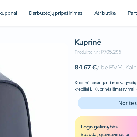
kuponai
Darbuotojų pripažinimas
Atributika
Par
Kuprinė
Produkto Nr.:
P705.295
84,67
€
/ be PVM. Kain
Kuprinė apsauganti nuo vagysčių. 
krepšiai L. Kuprinės išmatavimai
Norite 
Logo galimybės
Spauda, graviravimas ar