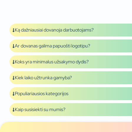
Ką dažniausiai dovanoja darbuotojams?
Ar dovanas galima papuošti logotipu?
Koks yra minimalus užsakymo dydis?
Kiek laiko užtrunka gamyba?
Populiariausios kategorijos
Kaip susisiekti su mumis?