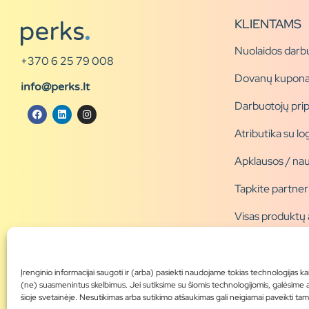
KLIENTAMS
Nuolaidos darb
+370 6 25 79 008
Dovanų kupona
info@perks.lt
Darbuotojų pri
Atributika su l
Apklausos / nau
Tapkite partner
Visas produktų
Produktų katal
Blogas
Įrenginio informacijai saugoti ir (arba) pasiekti naudojame tokias technologijas ka
(ne) suasmenintus skelbimus. Jei sutiksime su šiomis technologijomis, galėsime
šioje svetainėje. Nesutikimas arba sutikimo atšaukimas gali neigiamai paveikti tam ti