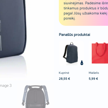
siuvinėjimas. Padėsime išrin
tinkamus produktus ir būd
pagal Jūsų užsakoma kiekį 
poreikį.
Panašūs produktai
Kuprinė
Maišelis
28,55
€
5,99
€