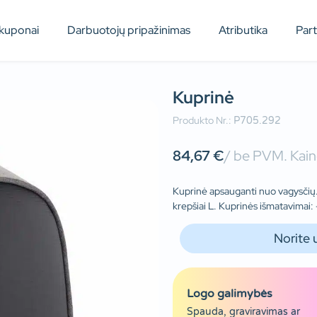
kuponai
Darbuotojų pripažinimas
Atributika
Par
Kuprinė
Produkto Nr.:
P705.292
84,67
€
/ be PVM. Kain
Kuprinė apsauganti nuo vagysčių. 
krepšiai L. Kuprinės išmatavimai
Norite 
Logo galimybės
Spauda, graviravimas ar