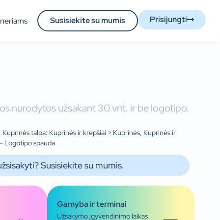
Prisijungti
Susisiekite su mumis
tneriams
os nurodytos užsakant 30 vnt. ir be logotipo.
Kuprinės talpa: Kuprinės ir krepšiai > Kuprinės, Kuprinės ir
: – Logotipo spauda
užsisakyti? Susisiekite su mumis.
Gamyba ir terminai
Užsakymo įgyvendinimo laikas