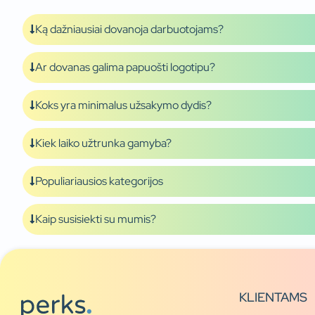
Ką dažniausiai dovanoja darbuotojams?
Ar dovanas galima papuošti logotipu?
Koks yra minimalus užsakymo dydis?
Kiek laiko užtrunka gamyba?
Populiariausios kategorijos
Kaip susisiekti su mumis?
KLIENTAMS