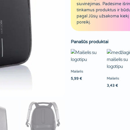
siuvinėjimas. Padėsime išrin
tinkamus produktus ir būd
pagal Jūsų užsakoma kiekį 
poreikį.
Panašūs produktai
Maišelis
Maišelis
5,99
€
3,43
€