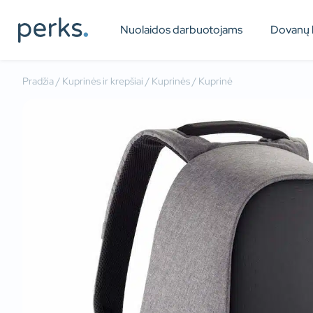
Nuolaidos darbuotojams
Dovanų 
Pradžia
/
Kuprinės ir krepšiai
/
Kuprinės
/ Kuprinė