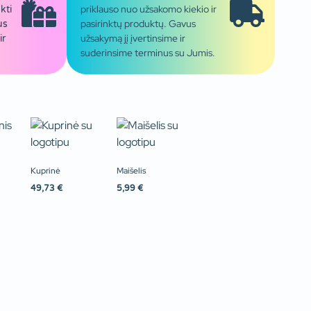
priklauso nuo užsakomo kiekio ir
kti
pasirinktų produktų. Gavus
us
užsakymą jį įvertinsime ir
ir
suderinsime terminus su Jumis.
Kuprinė
Maišelis
49,73
€
5,99
€