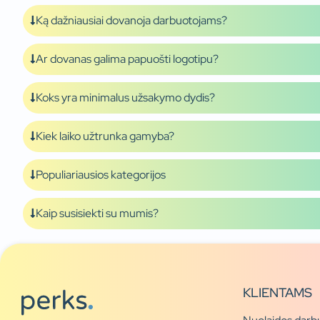
Ką dažniausiai dovanoja darbuotojams?
Ar dovanas galima papuošti logotipu?
Koks yra minimalus užsakymo dydis?
Kiek laiko užtrunka gamyba?
Populiariausios kategorijos
Kaip susisiekti su mumis?
KLIENTAMS