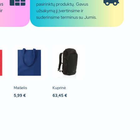
pasirinktų produktų. Gavus
us
užsakymą jį įvertinsime ir
ir
suderinsime terminus su Jumis.
Maišelis
Kuprinė
5,99
€
63,45
€