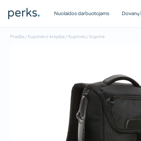
Nuolaidos darbuotojams
Dovanų 
Pradžia
/
Kuprinės ir krepšiai
/
Kuprinės
/ Kuprinė