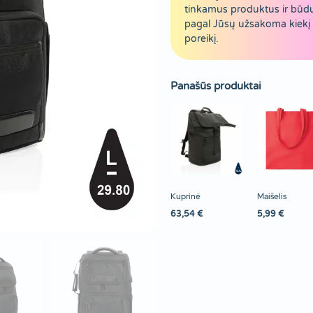
tinkamus produktus ir būd
pagal Jūsų užsakoma kiekį 
poreikį.
Panašūs produktai
Kuprinė
Maišelis
63,54
€
5,99
€