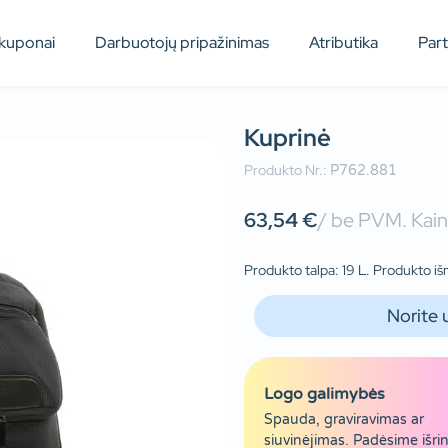
kuponai
Darbuotojų pripažinimas
Atributika
Par
Kuprinė
Produkto Nr.:
P762.881
63,54
€
/ be PVM. Kain
Produkto talpa: 19 L. Produkto iš
Norite 
Logo galimybės
Spauda, graviravimas ar
siuvinėjimas. Padėsime išrin