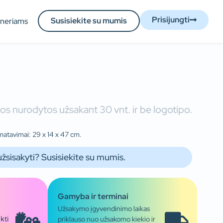
Prisijungti
Susisiekite su mumis
tneriams
os nurodytos užsakant 30 vnt. ir be logotipo.
matavimai: 29 x 14 x 47 cm.
užsisakyti? Susisiekite su mumis.
Gamyba ir terminai
Užsakymo įgyvendinimo laikas
priklauso nuo užsakomo kiekio ir
kti