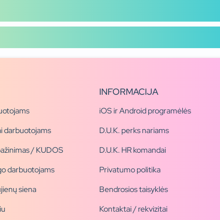
INFORMACIJA
uotojams
iOS ir Android programėlės
i darbuotojams
D.U.K. perks nariams
pažinimas / KUDOS
D.U.K. HR komandai
ogo darbuotojams
Privatumo politika
jienų siena
Bendrosios taisyklės
iu
Kontaktai / rekvizitai