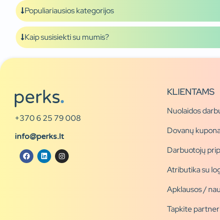
Populiariausios kategorijos
Kaip susisiekti su mumis?
KLIENTAMS
Nuolaidos darb
+370 6 25 79 008
Dovanų kupona
info@perks.lt
Darbuotojų pri
Atributika su l
Apklausos / nau
Tapkite partner