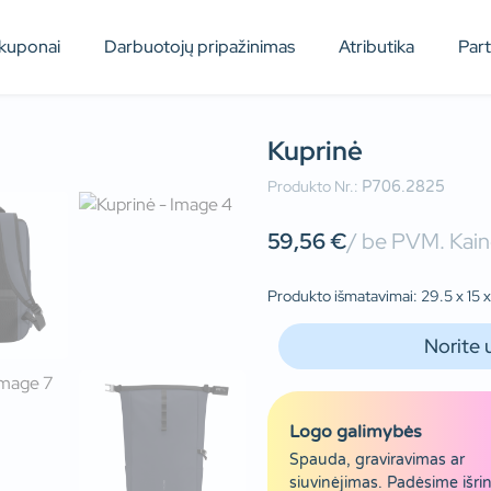
kuponai
Darbuotojų pripažinimas
Atributika
Par
Kuprinė
Produkto Nr.:
P706.2825
59,56
€
/ be PVM. Kain
Produkto išmatavimai: 29.5 x 15 x
Norite 
Logo galimybės
Spauda, graviravimas ar
siuvinėjimas. Padėsime išrin