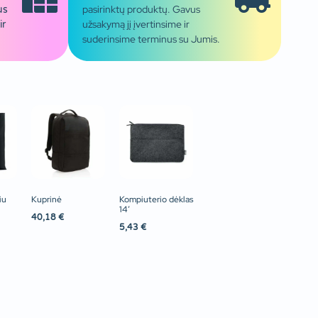
pasirinktų produktų. Gavus
us
užsakymą jį įvertinsime ir
ir
suderinsime terminus su Jumis.
iu
Kuprinė
Kompiuterio dėklas
14′
40,18
€
5,43
€