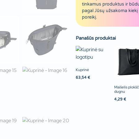
tinkamus produktus ir būd
pagal Jūsų užsakoma kiekį 
poreikį.
Panašūs produktai
Kuprinė
63,54
€
Maišelis plokšč
dugnu
4,29
€