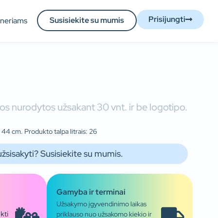
Prisijungti
Susisiekite su mumis
tneriams
os nurodytos užsakant 30 vnt. ir be logotipo.
 44 cm. Produkto talpa litrais: 26
užsisakyti? Susisiekite su mumis.
Gamyba ir terminai
Užsakymo įgyvendinimo laikas
priklauso nuo užsakomo kiekio ir
kti