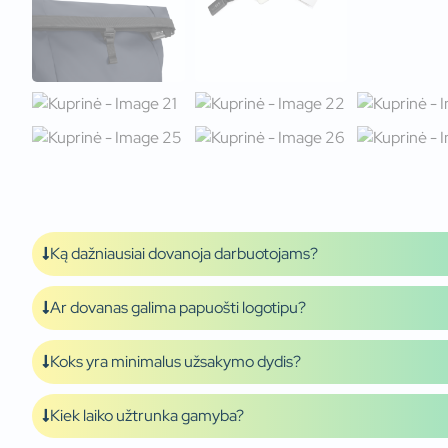
Ką dažniausiai dovanoja darbuotojams?
Ar dovanas galima papuošti logotipu?
Koks yra minimalus užsakymo dydis?
Kiek laiko užtrunka gamyba?