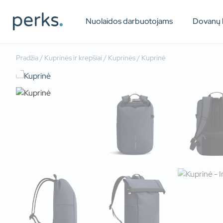
Nuolaidos darbuotojams
Dovanų 
Pradžia
/
Kuprinės ir krepšiai
/
Kuprinės
/ Kuprinė