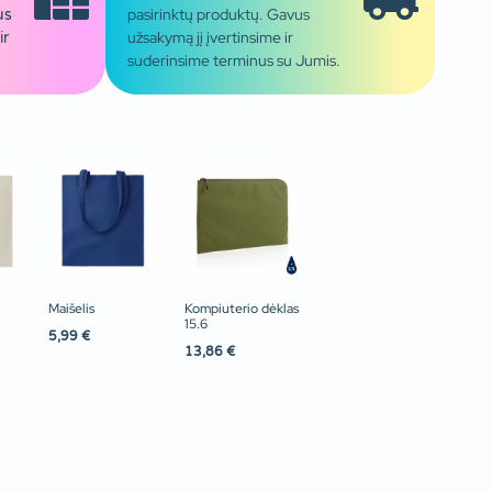
pasirinktų produktų. Gavus
us
užsakymą jį įvertinsime ir
ir
suderinsime terminus su Jumis.
Maišelis
Kompiuterio dėklas
15.6
5,99
€
13,86
€