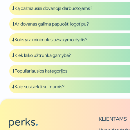
Ką dažniausiai dovanoja darbuotojams?
Ar dovanas galima papuošti logotipu?
Koks yra minimalus užsakymo dydis?
Kiek laiko užtrunka gamyba?
Populiariausios kategorijos
Kaip susisiekti su mumis?
KLIENTAMS