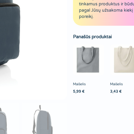
tinkamus produktus ir būd
pagal Jūsų užsakoma kiekį 
poreikį.
Panašūs produktai
Maišelis
Maišelis
5,99
€
3,43
€