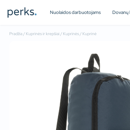
Nuolaidos darbuotojams
Dovanų 
Pradžia
/
Kuprinės ir krepšiai
/
Kuprinės
/ Kuprinė