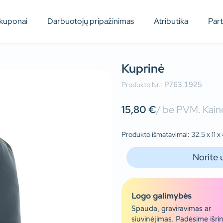
kuponai
Darbuotojų pripažinimas
Atributika
Par
Kuprinė
Produkto Nr.:
P763.1925
15,80
€
/ be PVM. Kaino
Produkto išmatavimai: 32.5 x 11 x 
Norite 
Logo galimybės
Spauda, graviravimas ar
siuvinėjimas. Padėsime išrin