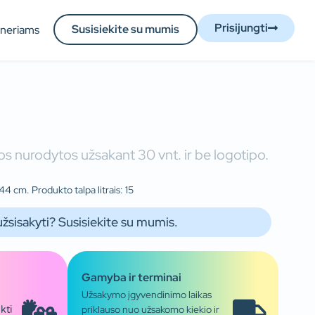
Prisijungti
Susisiekite su mumis
tneriams
s nurodytos užsakant 30 vnt. ir be logotipo.
44 cm. Produkto talpa litrais: 15
užsisakyti? Susisiekite su mumis.
Gamyba ir terminai
Užsakymo įgyvendinimo laikas
priklauso nuo užsakomo kiekio ir
kti