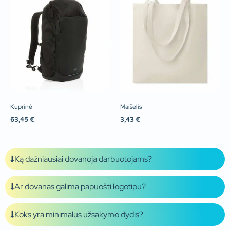
Kuprinė
Maišelis
63,45
€
3,43
€
Ką dažniausiai dovanoja darbuotojams?
Ar dovanas galima papuošti logotipu?
Koks yra minimalus užsakymo dydis?