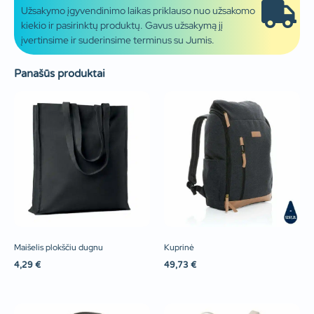
Užsakymo įgyvendinimo laikas priklauso nuo užsakomo
kiekio ir pasirinktų produktų. Gavus užsakymą jį
įvertinsime ir suderinsime terminus su Jumis.
Panašūs produktai
Maišelis plokščiu dugnu
Kuprinė
4,29
€
49,73
€