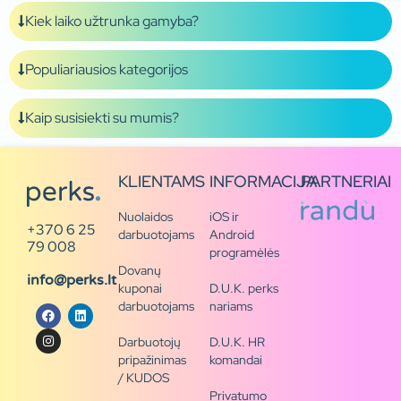
Kiek laiko užtrunka gamyba?
Populiariausios kategorijos
Kaip susisiekti su mumis?
KLIENTAMS
INFORMACIJA
PARTNERIAI
Nuolaidos
iOS ir
+370 6 25
darbuotojams
Android
79 008
programėlės
Dovanų
info@perks.lt
kuponai
D.U.K. perks
darbuotojams
nariams
Darbuotojų
D.U.K. HR
pripažinimas
komandai
/ KUDOS
Privatumo