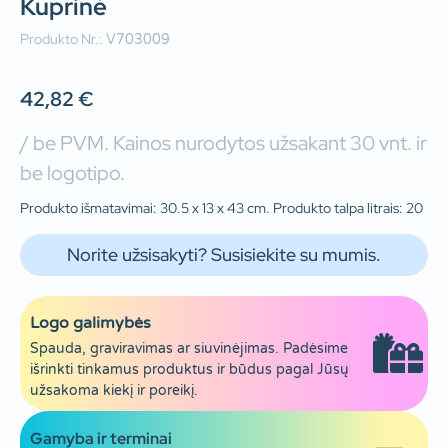
Kuprinė
Produkto Nr.:
V703009
42,82
€
/ be PVM. Kainos nurodytos užsakant 30 vnt. ir
be logotipo.
Produkto išmatavimai: 30.5 x 13 x 43 cm. Produkto talpa litrais: 20
Norite užsisakyti? Susisiekite su mumis.
Logo galimybės
Spauda, graviravimas ar siuvinėjimas. Padėsime
išrinkti tinkamus produktus ir būdus pagal Jūsų
užsakoma kiekį ir poreikį.
Gamyba ir terminai