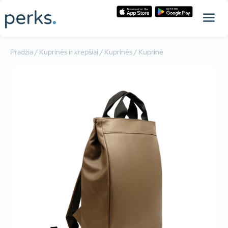
Pradžia
/
Kuprinės ir krepšiai
/
Kuprinės
/ Kuprinė