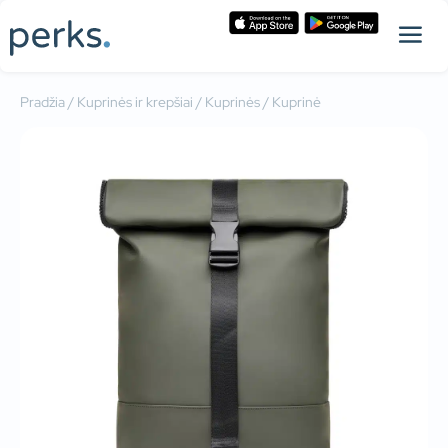
Pradžia
/
Kuprinės ir krepšiai
/
Kuprinės
/ Kuprinė