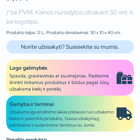
/ be PVM. Kainos nurodytos užsakant 30 vnt. ir
be logotipo.
Produkto talpa: 12 L. Produkto išmatavimai: 30 x 10 x 40 cm.
Norite užsisakyti? Susisiekite su mumis.
Logo galimybės
Spauda, graviravimas ar siuvinėjimas. Padėsime
išrinkti tinkamus produktus ir būdus pagal Jūsų
užsakoma kiekį ir poreikį.
Gamyba ir terminai
Užsakymo įgyvendinimo laikas priklauso nuo užsakomo
kiekio ir pasirinktų produktų. Gavus užsakymą jį
įvertinsime ir suderinsime terminus su Jumis.