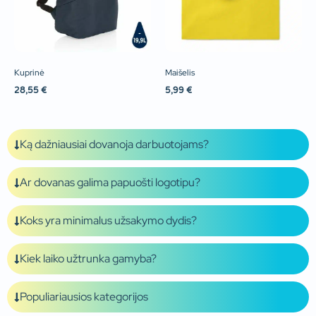
Kuprinė
Maišelis
28,55
€
5,99
€
Ką dažniausiai dovanoja darbuotojams?
Ar dovanas galima papuošti logotipu?
Koks yra minimalus užsakymo dydis?
Kiek laiko užtrunka gamyba?
Populiariausios kategorijos