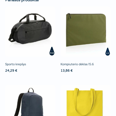
Panašūs produktai
Sporto krepšys
Kompiuterio dėklas 15.6
24,29
€
13,86
€