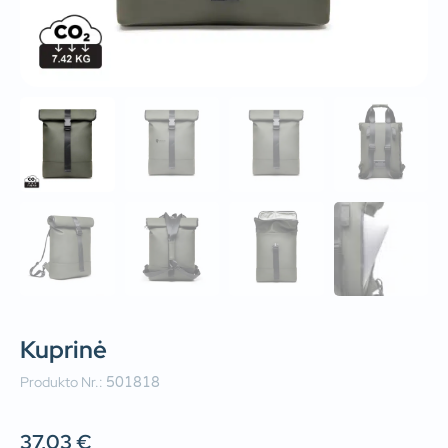
Kuprinė
Produkto Nr.:
501818
37,03
€