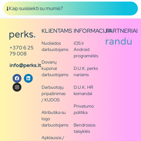
Kaip susisiekti su mumis?
KLIENTAMS
INFORMACIJA
PARTNERIAI
Nuolaidos
iOS ir
+370 6 25
darbuotojams
Android
79 008
programėlės
Dovanų
info@perks.lt
kuponai
D.U.K. perks
darbuotojams
nariams
Darbuotojų
D.U.K. HR
pripažinimas
komandai
/ KUDOS
Privatumo
Atributika su
politika
logo
darbuotojams
Bendrosios
taisyklės
Apklausos /