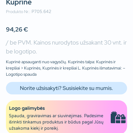
Kuprinė
Produkto Nr.:
P705.642
94,26
€
/ be PVM. Kainos nurodytos užsakant 30 vnt. ir
be logotipo.
Kuprinė apsauganti nuo vagysčių. Kuprinės talpa: Kuprinės ir
krepšiai > Kuprinės, Kuprinės ir krepšiai L. Kuprinės išmatavimai: –
Logotipo spauda
Norite užsisakyti? Susisiekite su mumis.
Logo galimybės
Spauda, graviravimas ar siuvinėjimas. Padėsime
išrinkti tinkamus produktus ir būdus pagal Jūsų
užsakoma kiekį ir poreikį.