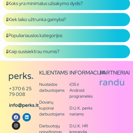
Koks yra minimalus užsakymo dydis?
Kiek laiko užtrunka gamyba?
Populiariausios kategorijos
Kaip susisiekti su mumis?
KLIENTAMS
INFORMACIJA
PARTNERIAI
Nuolaidos
iOS ir
+370 6 25
darbuotojams
Android
79 008
programėlės
Dovanų
info@perks.lt
kuponai
D.U.K. perks
darbuotojams
nariams
Darbuotojų
D.U.K. HR
pripažinimas
komandai