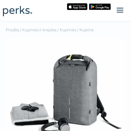
Pradžia
/
Kuprinės ir krepšiai
/
Kuprinės
/ Kuprinė