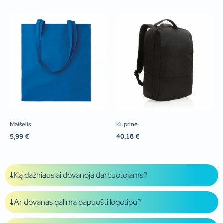
Maišelis
Kuprinė
5,99
€
40,18
€
Ką dažniausiai dovanoja darbuotojams?
Ar dovanas galima papuošti logotipu?