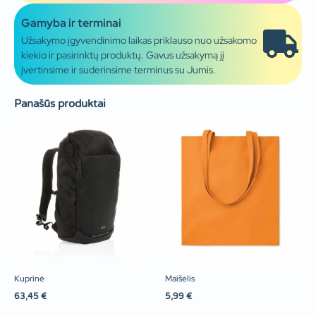
Gamyba ir terminai
Užsakymo įgyvendinimo laikas priklauso nuo užsakomo
kiekio ir pasirinktų produktų. Gavus užsakymą jį
įvertinsime ir suderinsime terminus su Jumis.
Panašūs produktai
Kuprinė
Maišelis
63,45
€
5,99
€