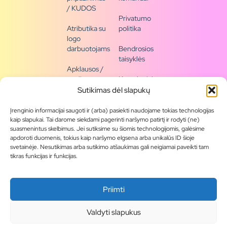
/ KUDOS
Privatumo
Atributika su
politika
logo
darbuotojams
Bendrosios
taisyklės
Apklausos /
naujienų
Kontaktai /
siena
rekvizitai
Sutikimas dėl slapukų
Tapkite
Įrenginio informacijai saugoti ir (arba) pasiekti naudojame tokias technologijas
partneriu
kaip slapukai. Tai darome siekdami pagerinti naršymo patirtį ir rodyti (ne)
suasmenintus skelbimus. Jei sutiksime su šiomis technologijomis, galėsime
apdoroti duomenis, tokius kaip naršymo elgsena arba unikalūs ID šioje
Visas
svetainėje. Nesutikimas arba sutikimo atšaukimas gali neigiamai paveikti tam
produktų
tikras funkcijas ir funkcijas.
asortimentas
Produktų
Priimti
katalogai
Blogas
Valdyti slapukus