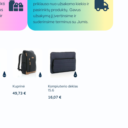
priklauso nuo užsakomo kiekio ir
kti
pasirinktų produktų. Gavus
us
užsakymą jį įvertinsime ir
ir
suderinsime terminus su Jumis.
Kuprinė
Kompiuterio dėklas
15.6
49,73
€
16,07
€