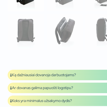
Ką dažniausiai dovanoja darbuotojams?
Ar dovanas galima papuošti logotipu?
Koks yra minimalus užsakymo dydis?