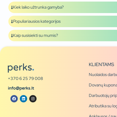
Kiek laiko užtrunka gamyba?
Populiariausios kategorijos
Kaip susisiekti su mumis?
KLIENTAMS
Nuolaidos darb
+370 6 25 79 008
Dovanų kupona
info@perks.lt
Darbuotojų pri
Atributika su l
Apklausos / nau