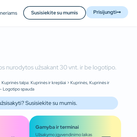
Prisijungti
Susisiekite su mumis
tneriams
s nurodytos užsakant 30 vnt. ir be logotipo.
Kuprinės talpa: Kuprinės ir krepšiai > Kuprinės, Kuprinės ir
: – Logotipo spauda
užsisakyti? Susisiekite su mumis.
Gamyba ir terminai
Užsakymo įgyvendinimo laikas