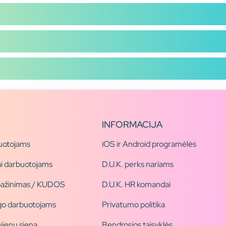
INFORMACIJA
uotojams
iOS ir Android programėlės
i darbuotojams
D.U.K. perks nariams
pažinimas / KUDOS
D.U.K. HR komandai
ogo darbuotojams
Privatumo politika
jienų siena
Bendrosios taisyklės