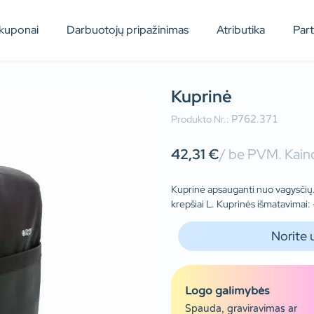
kuponai
Darbuotojų pripažinimas
Atributika
Par
Kuprinė
Produkto Nr.:
P762.371
42,31
€
/ be PVM. Kaino
Kuprinė apsauganti nuo vagysčių. 
krepšiai L. Kuprinės išmatavimai
Norite 
Logo galimybės
Spauda, graviravimas ar