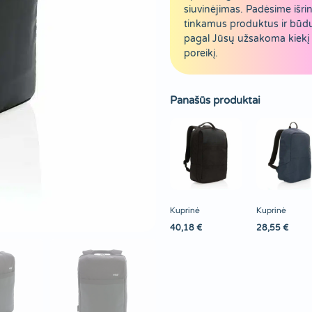
siuvinėjimas. Padėsime išrin
tinkamus produktus ir būd
pagal Jūsų užsakoma kiekį 
poreikį.
Panašūs produktai
Kuprinė
Kuprinė
40,18
€
28,55
€