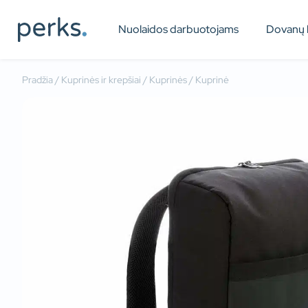
Nuolaidos darbuotojams
Dovanų 
Pradžia
/
Kuprinės ir krepšiai
/
Kuprinės
/ Kuprinė