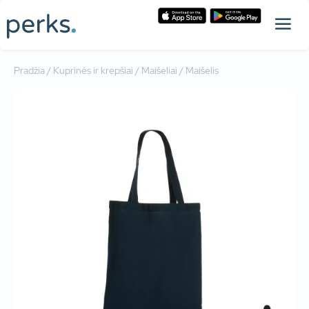
Pradžia
/
Kuprinės ir krepšiai
/
Maišeliai
/ Maišelis