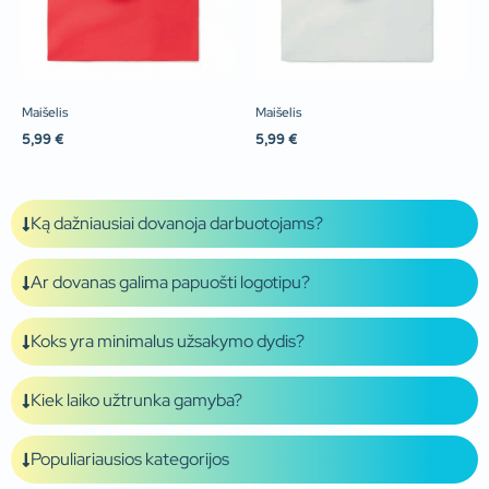
Maišelis
Maišelis
5,99
€
5,99
€
Ką dažniausiai dovanoja darbuotojams?
Ar dovanas galima papuošti logotipu?
Koks yra minimalus užsakymo dydis?
Kiek laiko užtrunka gamyba?
Populiariausios kategorijos