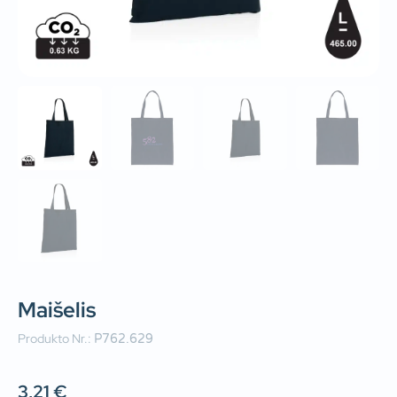
Maišelis
Produkto Nr.:
P762.629
3,21
€