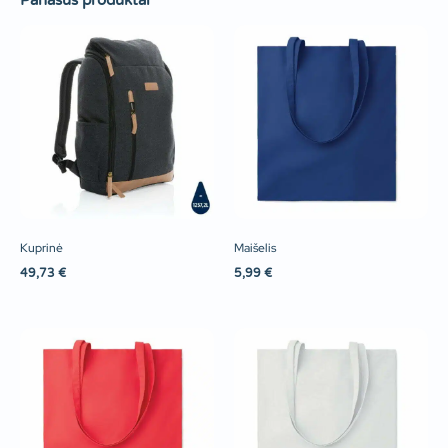
Panašūs produktai
Kuprinė
Maišelis
49,73
€
5,99
€