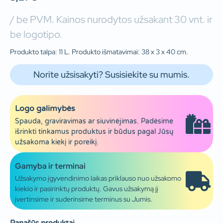
/ be PVM. Kainos nurodytos užsakant 30 vnt. ir
be logotipo.
Produkto talpa: 11 L. Produkto išmatavimai: 38 x 3 x 40 cm.
Norite užsisakyti? Susisiekite su mumis.
Logo galimybės
Spauda, graviravimas ar siuvinėjimas. Padėsime
išrinkti tinkamus produktus ir būdus pagal Jūsų
užsakoma kiekį ir poreikį.
Gamyba ir terminai
Užsakymo įgyvendinimo laikas priklauso nuo užsakomo
kiekio ir pasirinktų produktų. Gavus užsakymą jį
įvertinsime ir suderinsime terminus su Jumis.