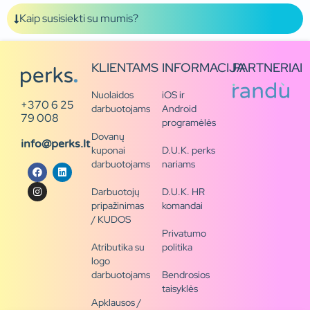
Kaip susisiekti su mumis?
KLIENTAMS
INFORMACIJA
PARTNERIAI
Nuolaidos
iOS ir
+370 6 25
darbuotojams
Android
79 008
programėlės
Dovanų
info@perks.lt
kuponai
D.U.K. perks
darbuotojams
nariams
Darbuotojų
D.U.K. HR
pripažinimas
komandai
/ KUDOS
Privatumo
Atributika su
politika
logo
darbuotojams
Bendrosios
taisyklės
Apklausos /