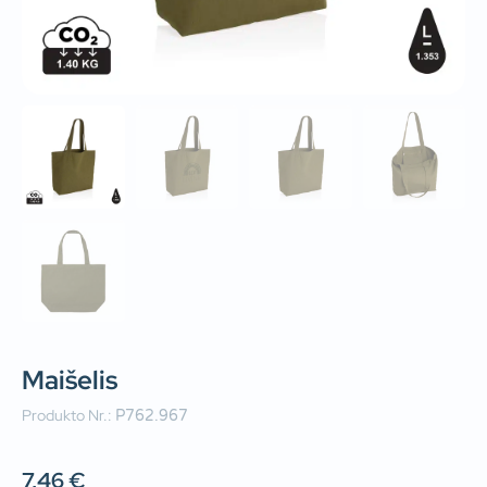
Maišelis
Produkto Nr.:
P762.967
7,46
€