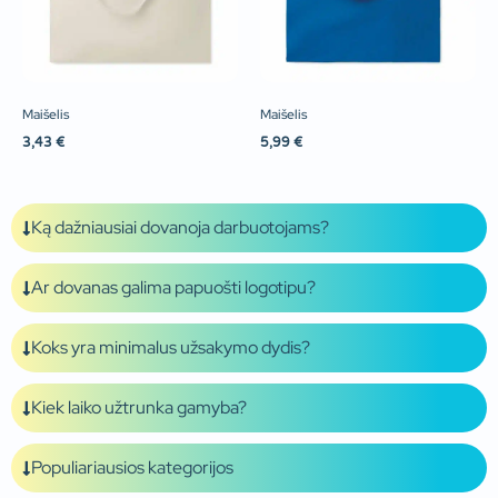
Maišelis
Maišelis
3,43
€
5,99
€
Ką dažniausiai dovanoja darbuotojams?
Ar dovanas galima papuošti logotipu?
Koks yra minimalus užsakymo dydis?
Kiek laiko užtrunka gamyba?
Populiariausios kategorijos