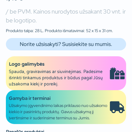
/ be PVM. Kainos nurodytos užsakant 30 vnt. ir
be logotipo.
Produkto talpa: 28 L. Produkto išmatavimai: 52 x 15 x 31 cm.
Norite užsisakyti? Susisiekite su mumis.
Logo galimybės
Spauda, graviravimas ar siuvinėjimas. Padėsime
išrinkti tinkamus produktus ir būdus pagal Jūsų
užsakoma kiekį ir poreikį.
Gamyba ir terminai
Užsakymo įgyvendinimo laikas priklauso nuo užsakomo
kiekio ir pasirinktų produktų. Gavus užsakymą jį
įvertinsime ir suderinsime terminus su Jumis.