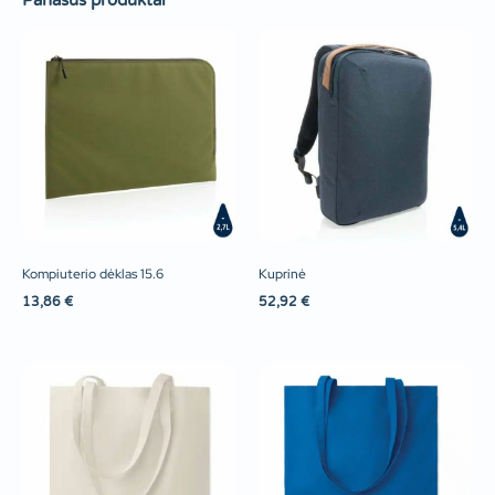
Panašūs produktai
Kompiuterio dėklas 15.6
Kuprinė
13,86
€
52,92
€