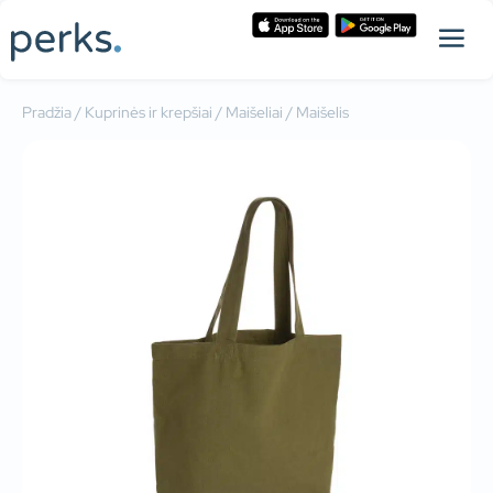
Pradžia
/
Kuprinės ir krepšiai
/
Maišeliai
/ Maišelis