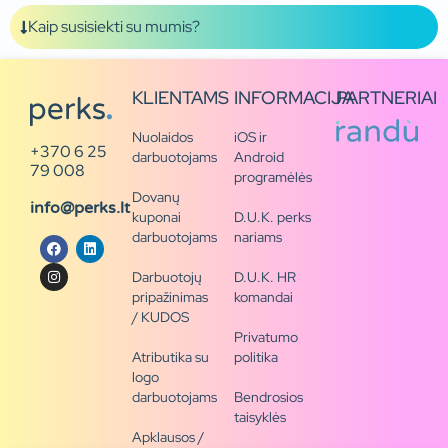
Kaip susisiekti su mumis?
KLIENTAMS
INFORMACIJA
PARTNERIAI
Nuolaidos
iOS ir
+370 6 25
darbuotojams
Android
79 008
programėlės
Dovanų
info@perks.lt
kuponai
D.U.K. perks
darbuotojams
nariams
Darbuotojų
D.U.K. HR
pripažinimas
komandai
/ KUDOS
Privatumo
Atributika su
politika
logo
darbuotojams
Bendrosios
taisyklės
Apklausos /