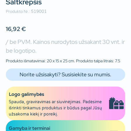
Šaltkrepšis
Produkto Nr.:
519001
16,92
€
/ be PVM. Kainos nurodytos užsakant 30 vnt. ir
be logotipo.
Produkto išmatavimai: 20 x 15 x 25 cm. Produkto talpa litrais: 7.5
Norite užsisakyti? Susisiekite su mumis.
Logo galimybės
Spauda, graviravimas ar siuvinėjimas. Padėsime
išrinkti tinkamus produktus ir būdus pagal Jūsų
užsakoma kiekį ir poreikį.
Gamyba ir terminai