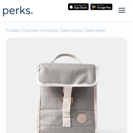
Pradžia
/
Kuprinės ir krepšiai
/
Šaltkrepšiai
/ Šaltkrepšis