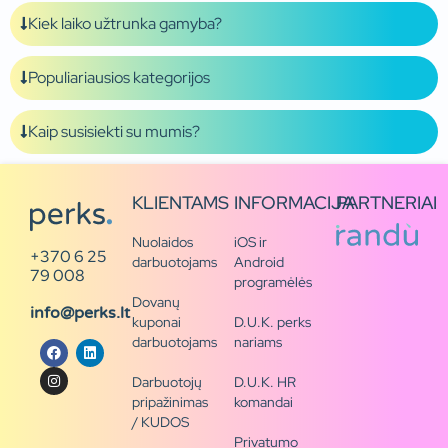
Kiek laiko užtrunka gamyba?
Populiariausios kategorijos
Kaip susisiekti su mumis?
KLIENTAMS
INFORMACIJA
PARTNERIAI
Nuolaidos
iOS ir
+370 6 25
darbuotojams
Android
79 008
programėlės
Dovanų
info@perks.lt
kuponai
D.U.K. perks
darbuotojams
nariams
Darbuotojų
D.U.K. HR
pripažinimas
komandai
/ KUDOS
Privatumo