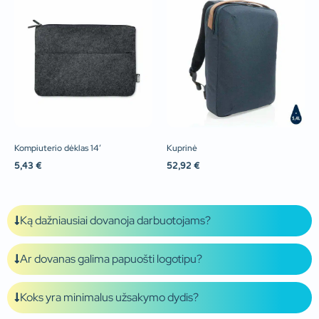
Kompiuterio dėklas 14′
Kuprinė
5,43
€
52,92
€
Ką dažniausiai dovanoja darbuotojams?
Ar dovanas galima papuošti logotipu?
Koks yra minimalus užsakymo dydis?