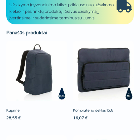
Užsakymo įgyvendinimo laikas priklauso nuo užsakomo
kiekio ir pasirinktų produktų. Gavus užsakymą jį
įvertinsime ir suderinsime terminus su Jumis.
Panašūs produktai
Kuprinė
Kompiuterio dėklas 15.6
28,55
€
16,07
€