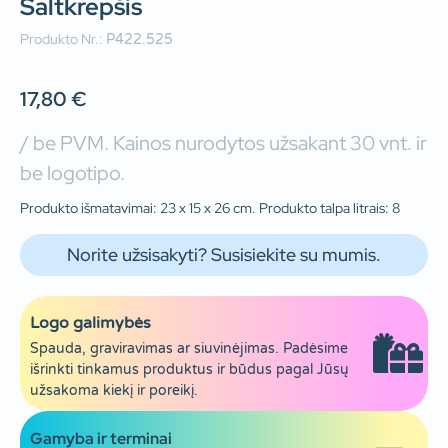
Šaltkrepšis
Produkto Nr.:
P422.525
17,80
€
/ be PVM. Kainos nurodytos užsakant 30 vnt. ir
be logotipo.
Produkto išmatavimai: 23 x 15 x 26 cm. Produkto talpa litrais: 8
Norite užsisakyti? Susisiekite su mumis.
Logo galimybės
Spauda, graviravimas ar siuvinėjimas. Padėsime
išrinkti tinkamus produktus ir būdus pagal Jūsų
užsakoma kiekį ir poreikį.
Gamyba ir terminai