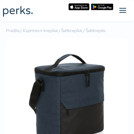
Pradžia
/
Kuprinės ir krepšiai
/
Šaltkrepšiai
/ Šaltkrepšis