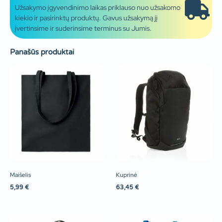
Užsakymo įgyvendinimo laikas priklauso nuo užsakomo
kiekio ir pasirinktų produktų. Gavus užsakymą jį
įvertinsime ir suderinsime terminus su Jumis.
Panašūs produktai
Maišelis
Kuprinė
5,99
€
63,45
€