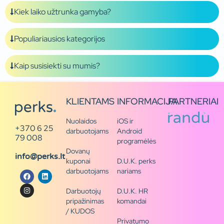
Kiek laiko užtrunka gamyba?
Populiariausios kategorijos
Kaip susisiekti su mumis?
KLIENTAMS
INFORMACIJA
PARTNERIAI
Nuolaidos
iOS ir
+370 6 25
darbuotojams
Android
79 008
programėlės
Dovanų
info@perks.lt
kuponai
D.U.K. perks
darbuotojams
nariams
Darbuotojų
D.U.K. HR
pripažinimas
komandai
/ KUDOS
Privatumo