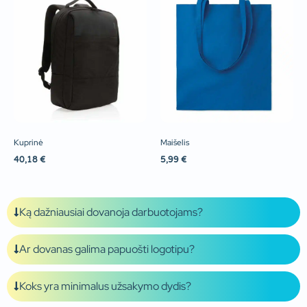
Kuprinė
Maišelis
40,18
€
5,99
€
Ką dažniausiai dovanoja darbuotojams?
Ar dovanas galima papuošti logotipu?
Koks yra minimalus užsakymo dydis?