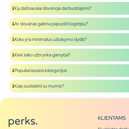
Ką dažniausiai dovanoja darbuotojams?
Ar dovanas galima papuošti logotipu?
Koks yra minimalus užsakymo dydis?
Kiek laiko užtrunka gamyba?
Populiariausios kategorijos
Kaip susisiekti su mumis?
KLIENTAMS