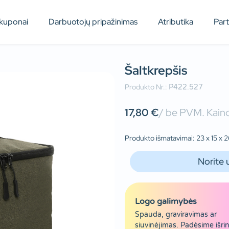
kuponai
Darbuotojų pripažinimas
Atributika
Par
Šaltkrepšis
Produkto Nr.:
P422.527
17,80
€
/ be PVM. Kaino
Produkto išmatavimai: 23 x 15 x 26
Norite 
Logo galimybės
Spauda, graviravimas ar
siuvinėjimas. Padėsime išrin