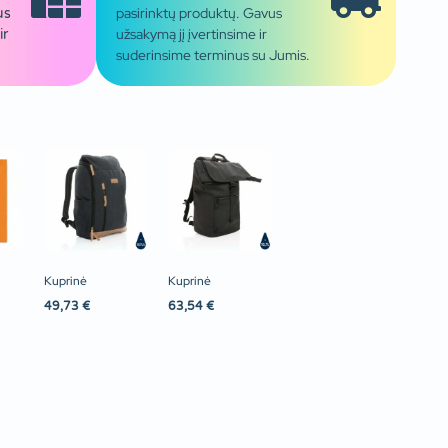
pasirinktų produktų. Gavus
us
užsakymą jį įvertinsime ir
ir
suderinsime terminus su Jumis.
Kuprinė
Kuprinė
49,73
€
63,54
€