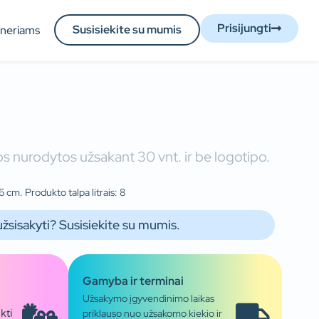
Prisijungti
Susisiekite su mumis
tneriams
s nurodytos užsakant 30 vnt. ir be logotipo.
 cm. Produkto talpa litrais: 8
užsisakyti? Susisiekite su mumis.
Gamyba ir terminai
Užsakymo įgyvendinimo laikas
priklauso nuo užsakomo kiekio ir
kti