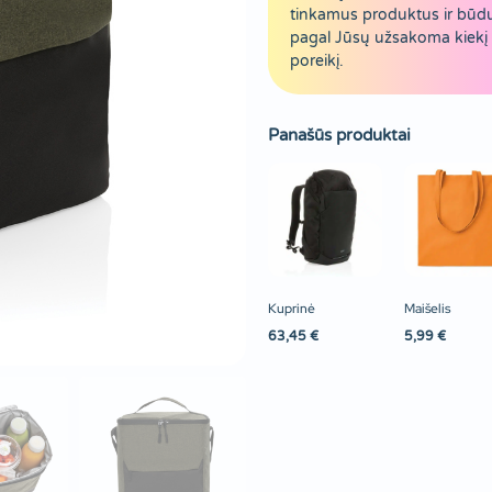
tinkamus produktus ir būd
pagal Jūsų užsakoma kiekį 
poreikį.
Panašūs produktai
Kuprinė
Maišelis
63,45
€
5,99
€