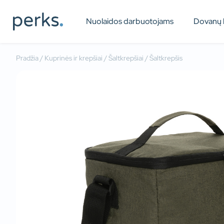
Nuolaidos darbuotojams
Dovanų 
Pradžia
/
Kuprinės ir krepšiai
/
Šaltkrepšiai
/ Šaltkrepšis