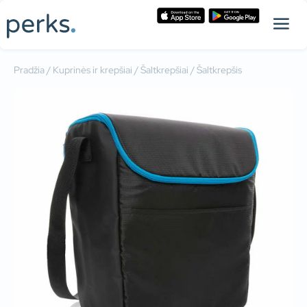
Pradžia
/
Kuprinės ir krepšiai
/
Šaltkrepšiai
/ Šaltkrepšis