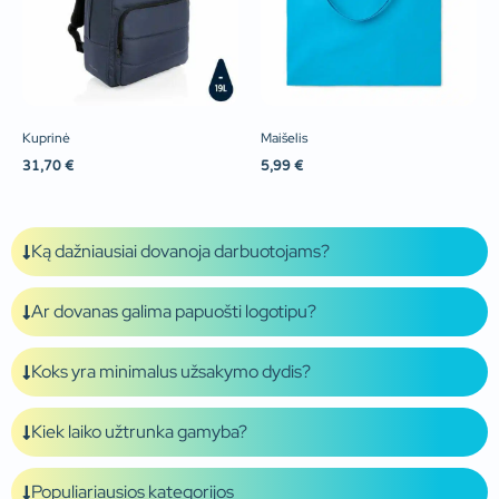
Kuprinė
Maišelis
31,70
€
5,99
€
Ką dažniausiai dovanoja darbuotojams?
Ar dovanas galima papuošti logotipu?
Koks yra minimalus užsakymo dydis?
Kiek laiko užtrunka gamyba?
Populiariausios kategorijos