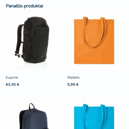
Panašūs produktai
Kuprinė
Maišelis
63,45
€
5,99
€