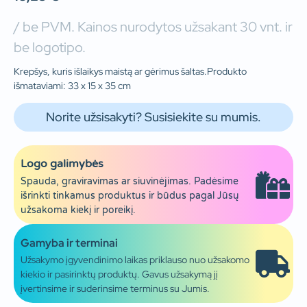
/ be PVM. Kainos nurodytos užsakant 30 vnt. ir
be logotipo.
Krepšys, kuris išlaikys maistą ar gėrimus šaltas.Produkto
išmataviami: 33 x 15 x 35 cm
Norite užsisakyti? Susisiekite su mumis.
Logo galimybės
Spauda, graviravimas ar siuvinėjimas. Padėsime
išrinkti tinkamus produktus ir būdus pagal Jūsų
užsakoma kiekį ir poreikį.
Gamyba ir terminai
Užsakymo įgyvendinimo laikas priklauso nuo užsakomo
kiekio ir pasirinktų produktų. Gavus užsakymą jį
įvertinsime ir suderinsime terminus su Jumis.