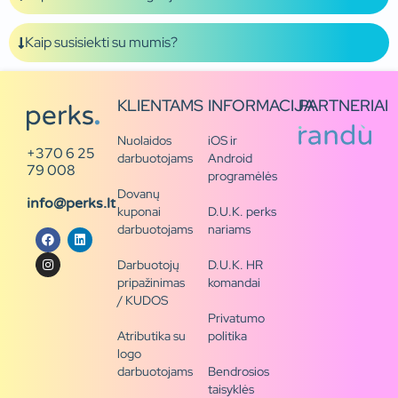
Kaip susisiekti su mumis?
KLIENTAMS
INFORMACIJA
PARTNERIAI
Nuolaidos
iOS ir
+370 6 25
darbuotojams
Android
79 008
programėlės
Dovanų
info@perks.lt
kuponai
D.U.K. perks
darbuotojams
nariams
Darbuotojų
D.U.K. HR
pripažinimas
komandai
/ KUDOS
Privatumo
Atributika su
politika
logo
darbuotojams
Bendrosios
taisyklės