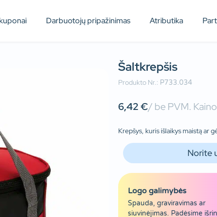
kuponai
Darbuotojų pripažinimas
Atributika
Par
Šaltkrepšis
Produkto Nr.:
P733.034
6,42
€
/ be PVM. Kainos
Krepšys, kuris išlaikys maistą ar 
Norite 
Logo galimybės
Spauda, graviravimas ar
siuvinėjimas. Padėsime išrin