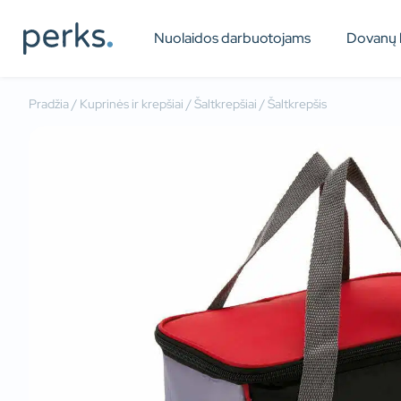
Nuolaidos darbuotojams
Dovanų 
Pradžia
/
Kuprinės ir krepšiai
/
Šaltkrepšiai
/ Šaltkrepšis