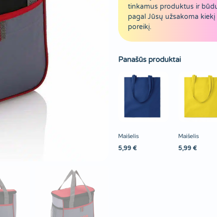
tinkamus produktus ir būd
pagal Jūsų užsakoma kiekį 
poreikį.
Panašūs produktai
Maišelis
Maišelis
5,99
€
5,99
€