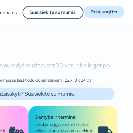
Prisijungti
Susisiekite su mumis
tneriams
 nurodytos užsakant 30 vnt. ir be logotipo.
gėrimus šaltas.Produkto išmataviami: 22 x 13 x 24 cm
užsisakyti? Susisiekite su mumis.
Gamyba ir terminai
Užsakymo įgyvendinimo laikas
priklauso nuo užsakomo kiekio ir
kti