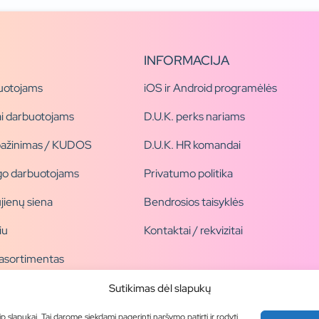
INFORMACIJA
uotojams
iOS ir Android programėlės
i darbuotojams
D.U.K. perks nariams
pažinimas / KUDOS
D.U.K. HR komandai
ogo darbuotojams
Privatumo politika
jienų siena
Bendrosios taisyklės
iu
Kontaktai / rekvizitai
 asortimentas
ogai
Sutikimas dėl slapukų
ip slapukai. Tai darome siekdami pagerinti naršymo patirtį ir rodyti