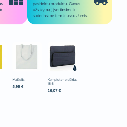
pasirinktų produktų. Gavus
us
užsakymą jį įvertinsime ir
ir
suderinsime terminus su Jumis.
Maišelis
Kompiuterio dėklas
15.6
5,99
€
16,07
€