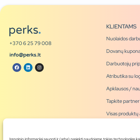
KLIENTAMS
Nuolaidos darb
+370 6 25 79 008
Dovanų kupona
info@perks.lt
Darbuotojų pri
Atributika su l
Apklausos / nau
Tapkite partner
Visas produktų
Produktų katal
Blogas
Įrenginio informacijai saugoti ir (arba) pasiekti naudojame tokias technologijas ka