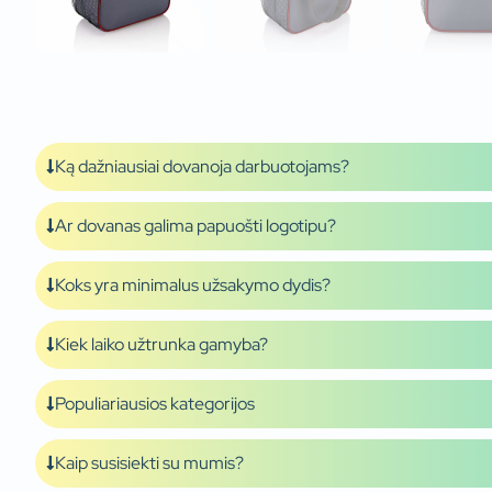
Ką dažniausiai dovanoja darbuotojams?
Ar dovanas galima papuošti logotipu?
Koks yra minimalus užsakymo dydis?
Kiek laiko užtrunka gamyba?
Populiariausios kategorijos
Kaip susisiekti su mumis?