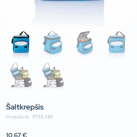
Šaltkrepšis
Produkto Nr.:
P733.195
10,67
€