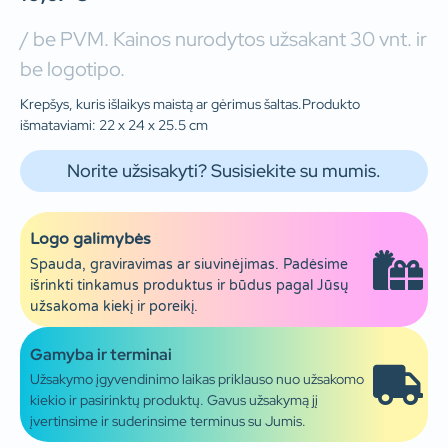
/ be PVM. Kainos nurodytos užsakant 30 vnt. ir
be logotipo.
Krepšys, kuris išlaikys maistą ar gėrimus šaltas.Produkto
išmataviami: 22 x 24 x 25.5 cm
Norite užsisakyti? Susisiekite su mumis.
Logo galimybės
Spauda, graviravimas ar siuvinėjimas. Padėsime
išrinkti tinkamus produktus ir būdus pagal Jūsų
užsakoma kiekį ir poreikį.
Gamyba ir terminai
Užsakymo įgyvendinimo laikas priklauso nuo užsakomo
kiekio ir pasirinktų produktų. Gavus užsakymą jį
įvertinsime ir suderinsime terminus su Jumis.