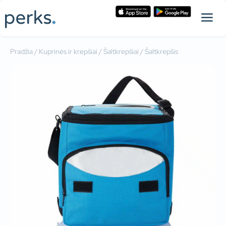
Pradžia
/
Kuprinės ir krepšiai
/
Šaltkrepšiai
/ Šaltkrepšis