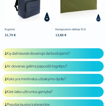
Kuprinė
Kompiuterio dėklas 15.6
31,70
€
13,86
€
Ką dažniausiai dovanoja darbuotojams?
Ar dovanas galima papuošti logotipu?
Koks yra minimalus užsakymo dydis?
Kiek laiko užtrunka gamyba?
Populiariausios kategorijos