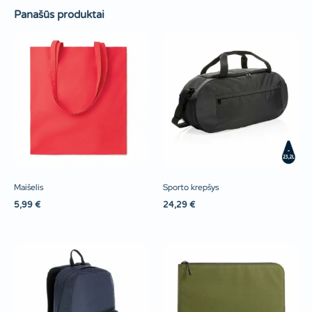
Panašūs produktai
Maišelis
Sporto krepšys
5,99
€
24,29
€