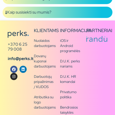
Kaip susisiekti su mumis?
KLIENTAMS
INFORMACIJA
PARTNERIAI
Nuolaidos
iOS ir
+370 6 25
darbuotojams
Android
79 008
programėlės
Dovanų
info@perks.lt
kuponai
D.U.K. perks
darbuotojams
nariams
Darbuotojų
D.U.K. HR
pripažinimas
komandai
/ KUDOS
Privatumo
Atributika su
politika
logo
darbuotojams
Bendrosios
taisyklės